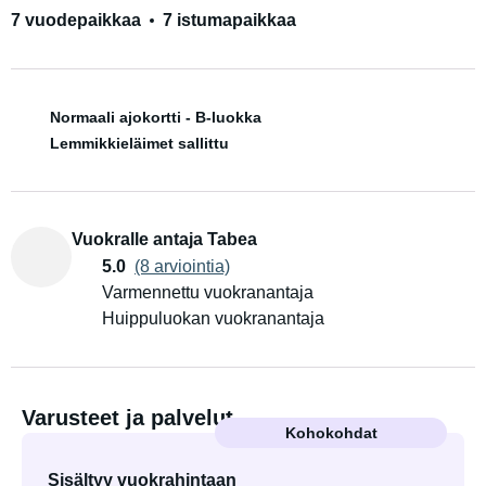
7 vuodepaikkaa
7 istumapaikkaa
Normaali ajokortti - B-luokka
Lemmikkieläimet sallittu
Vuokralle antaja Tabea
5.0
(8 arviointia)
Varmennettu vuokranantaja
Huippuluokan vuokranantaja
Varusteet ja palvelut
Kohokohdat
Sisältyy vuokrahintaan