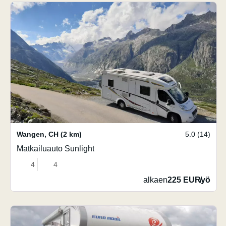
Wangen
,
CH
(2 km)
5.0 (14)
Matkailuauto Sunlight
4
4
alkaen
225 EUR
/
yö