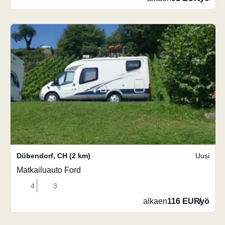
Dübendorf
,
CH
(2 km)
Uusi
Matkailuauto Ford
4
3
alkaen
116 EUR
/
yö