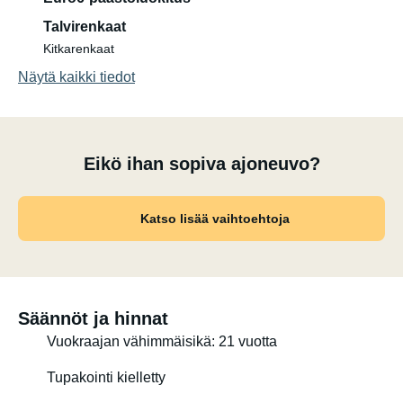
soittimella. Televisio voidaan liittää hotspotin tai Wi-Fi:n
Talvirenkaat
kautta, jolloin voit katsoa Netflixiä, YouTubea jne.
Kitkarenkaat
Näytä kaikki tiedot
Jos vuokraat grillin, mukana tulee myös käytännöllinen
ulkokeittiöyksikkö. Grilli kytketään suoraan matkailuauton
ulkoiseen kaasulinjaan. Erillistä kaasupulloa ei tarvita.
Eikö ihan sopiva ajoneuvo?
Polkupyöräteline jopa neljälle polkupyörälle saatavilla.
Katso lisää vaihtoehtoja
Säännöt ja hinnat
Vuokraajan vähimmäisikä: 21 vuotta
Tupakointi kielletty