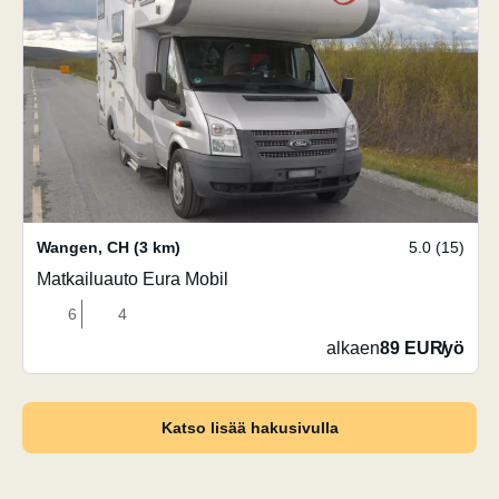
Wangen
,
CH
(3 km)
5.0 (15)
Matkailuauto Eura Mobil
6
4
alkaen
89 EUR
/
yö
Katso lisää hakusivulla