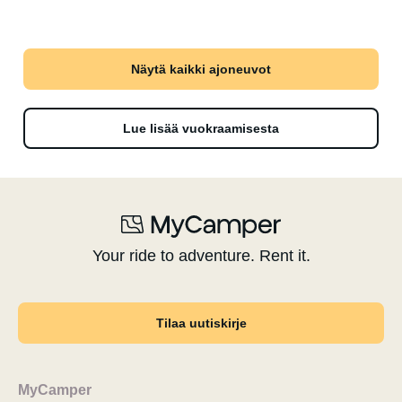
Näytä kaikki ajoneuvot
Lue lisää vuokraamisesta
Your ride to adventure. Rent it.
Tilaa uutiskirje
MyCamper