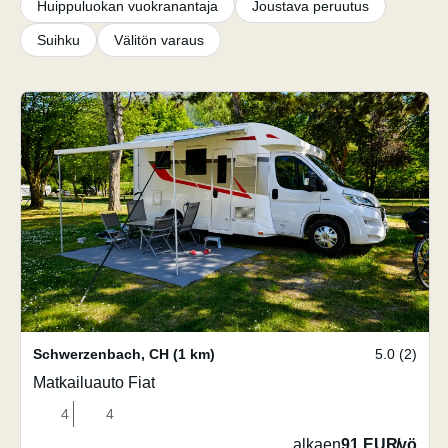
Huippuluokan vuokranantaja
Joustava peruutus
Suihku
Välitön varaus
Schwerzenbach
,
CH
(1 km)
5.0 (2)
Matkailuauto Fiat
4
4
alkaen
91 EUR
/
yö