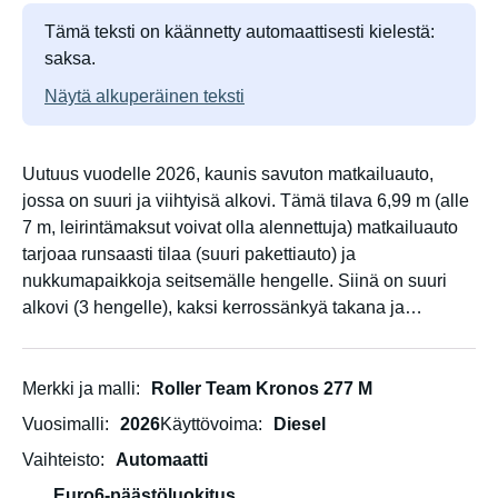
Tämä teksti on käännetty automaattisesti kielestä:
saksa.
Näytä alkuperäinen teksti
Uutuus vuodelle 2026, kaunis savuton matkailuauto,
jossa on suuri ja viihtyisä alkovi. Tämä tilava 6,99 m (alle
7 m, leirintämaksut voivat olla alennettuja) matkailuauto
tarjoaa runsaasti tilaa (suuri pakettiauto) ja
nukkumapaikkoja seitsemälle hengelle. Siinä on suuri
alkovi (3 hengelle), kaksi kerrossänkyä takana ja
vuodesohva neljän hengen pöydän ääressä. Se sopii
erinomaisesti lapsiperheille runsaan tilavuutensa
ansiosta. Kaksi pöytää (yksi kahdelle, toinen neljälle)
Merkki ja malli
Roller Team Kronos 277 M
tarjoavat lukuisia istumavaihtoehtoja. Markiisi ja
Vuosimalli
2026
Käyttövoima
Diesel
ulkokalusteet sisältyvät hintaan.
Vaihteisto
Automaatti
Asuntovaunussa on myös televisio integroidulla DVD-
Euro6-päästöluokitus