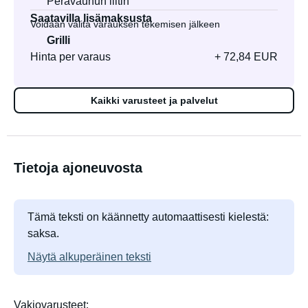
Perävaunun liitin
Saatavilla lisämaksusta
Voidaan valita varauksen tekemisen jälkeen
Grilli
Hinta per varaus
+ 72,84 EUR
Kaikki varusteet ja palvelut
Tietoja ajoneuvosta
Tämä teksti on käännetty automaattisesti kielestä:
saksa.
Näytä alkuperäinen teksti
Vakiovarusteet: