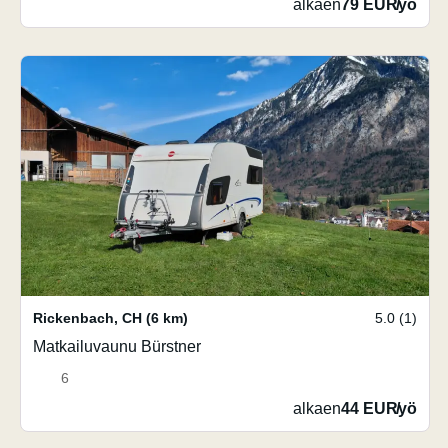
alkaen
79 EUR
/
yö
Rickenbach
,
CH
(6 km)
5.0 (1)
Matkailuvaunu Bürstner
6
alkaen
44 EUR
/
yö