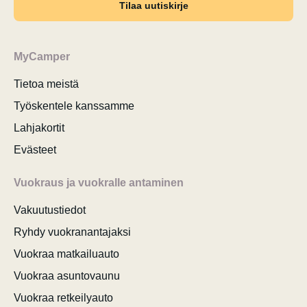
Tilaa uutiskirje
MyCamper
Tietoa meistä
Työskentele kanssamme
Lahjakortit
Evästeet
Vuokraus ja vuokralle antaminen
Vakuutustiedot
Ryhdy vuokranantajaksi
Vuokraa matkailuauto
Vuokraa asuntovaunu
Vuokraa retkeilyauto