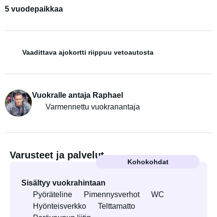
5 vuodepaikkaa
Vaadittava ajokortti riippuu vetoautosta
Vuokralle antaja Raphael
Varmennettu vuokranantaja
Varusteet ja palvelut
Kohokohdat
Sisältyy vuokrahintaan
Pyöräteline
Pimennysverhot
WC
Hyönteisverkko
Telttamatto