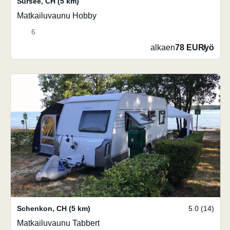
Sursee
,
CH
(5 km)
Matkailuvaunu Hobby
6
alkaen
78 EUR
/
yö
Schenkon
,
CH
(5 km)
5.0 (14)
Matkailuvaunu Tabbert