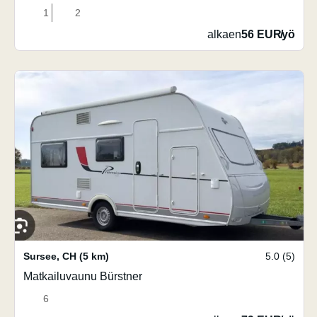
1
2
alkaen
56 EUR
/
yö
Sursee
,
CH
(5 km)
5.0 (5)
Matkailuvaunu Bürstner
6