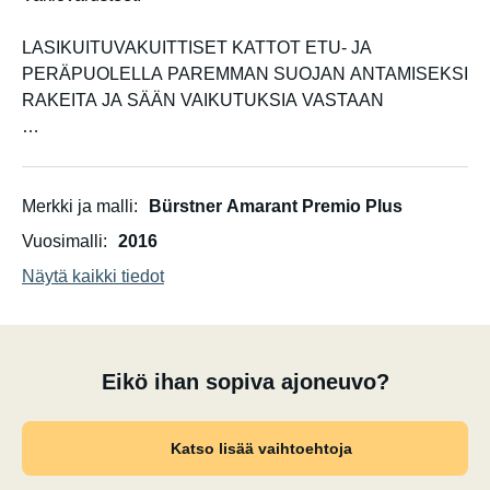
LASIKUITUVAKUITTISET KATTOT ETU- JA
PERÄPUOLELLA PAREMMAN SUOJAN ANTAMISEKSI
RAKEITA JA SÄÄN VAIKUTUKSIA VASTAAN
MARKIISI
AL-KO-ALUSTO AKS-LUKITUSSALALLA
Merkki ja malli
Bürstner Amarant Premio Plus
(HEIJAUSTAMATON KYTKIN) PAREMMAN AJON
Vuosimalli
2016
VAKAUTTA VARUSTETTUNA
Näytä kaikki tiedot
SISÄÄNKÄYNTIOVEN 2-PISTELUKIIN JA ROSKASAN
KANSSA
Eikö ihan sopiva ajoneuvo?
Katso lisää vaihtoehtoja