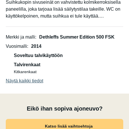
Suihkukopin sivuseinät on vahvistettu kolmikerroksisella
paneelilla, joka tarjoaa lisää säilytystilaa takeille. WC on
käyttökelpoinen, mutta suihkua ei tule käyttää.
Sängyt on pedattu lakanoilla. Peitot/makuupussit ja tyynyt
on tuotava mukana.
Merkki ja malli
Dethleffs Summer Edition 500 FSK
Vuosimalli
2014
Ikkunoiden hyttysverkoissa on repeämiä reunoilla. Lisäksi
Soveltuu talvikäyttöön
ulko-ovesta puuttuu laskostettu hyönteisverkko.
Talvirenkaat
Kitkarenkaat
Näytä kaikki tiedot
Eikö ihan sopiva ajoneuvo?
Katso lisää vaihtoehtoja