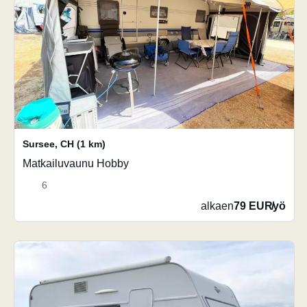
Sursee
,
CH
(1 km)
Matkailuvaunu Hobby
6
alkaen
79 EUR
/
yö