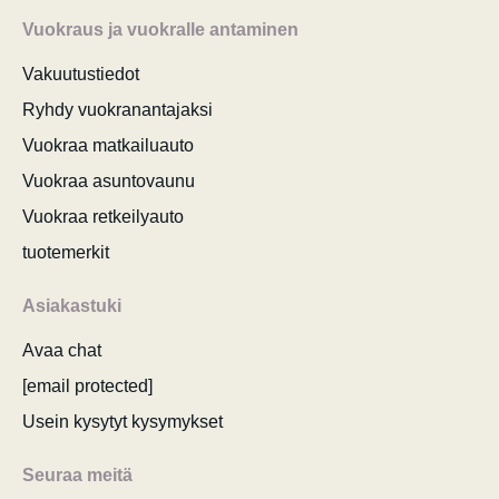
Vuokraus ja vuokralle antaminen
Vakuutustiedot
Ryhdy vuokranantajaksi
Vuokraa matkailuauto
Vuokraa asuntovaunu
Vuokraa retkeilyauto
tuotemerkit
Asiakastuki
Avaa chat
[email protected]
Usein kysytyt kysymykset
Seuraa meitä