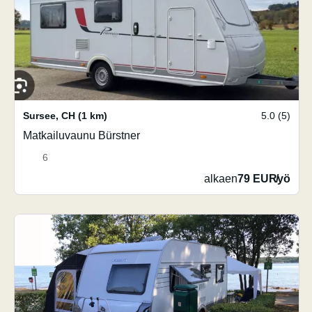
Sursee
,
CH
(1 km)
5.0 (5)
Matkailuvaunu Bürstner
6
alkaen
79 EUR
/
yö