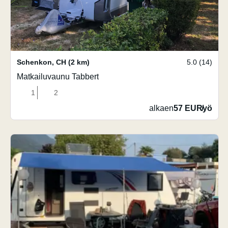
Schenkon
,
CH
(2 km)
5.0 (14)
Matkailuvaunu Tabbert
1
2
alkaen
57 EUR
/
yö