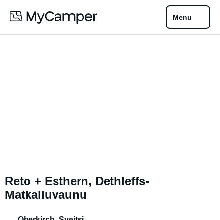
Menu
Reto + Esthern, Dethleffs-
Matkailuvaunu
Oberkirch
,
Sveitsi