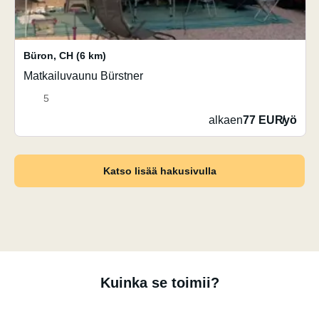
Büron
,
CH
(6 km)
Matkailuvaunu Bürstner
5
alkaen
77 EUR
/
yö
Katso lisää hakusivulla
Kuinka se toimii?