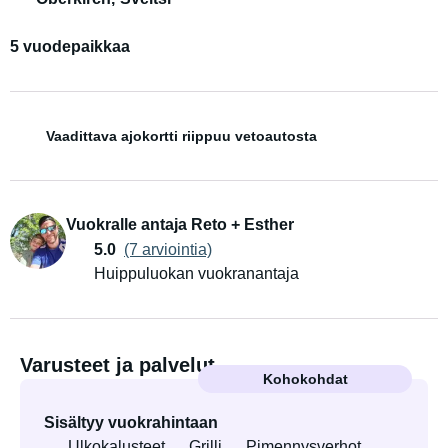
5 vuodepaikkaa
Vaadittava ajokortti riippuu vetoautosta
Vuokralle antaja Reto + Esther
5.0
(7 arviointia)
Huippuluokan vuokranantaja
Varusteet ja palvelut
Kohokohdat
Sisältyy vuokrahintaan
Ulkokalusteet
Grilli
Pimennysverhot