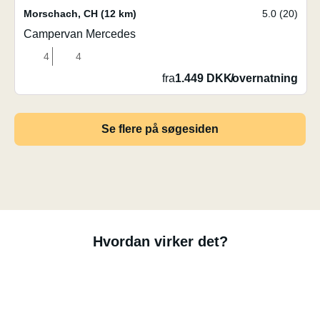
Morschach
,
CH
(12 km)
5.0 (20)
Campervan Mercedes
4
4
fra
1.449 DKK
/
overnatning
Se flere på søgesiden
Hvordan virker det?