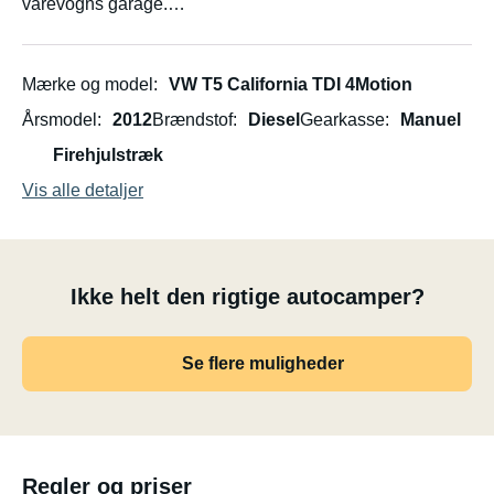
varevogns garage.
Vi ser frem til din booking :-)
Mærke og model
VW T5 California TDI 4Motion
Årsmodel
2012
Brændstof
Diesel
Gearkasse
Manuel
Firehjulstræk
Vis alle detaljer
Ikke helt den rigtige autocamper?
Se flere muligheder
Regler og priser