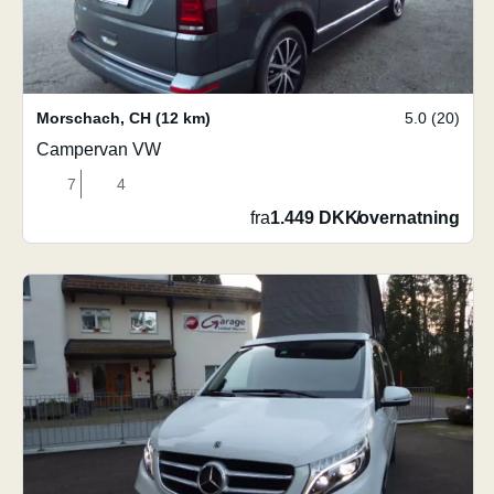
Morschach
,
CH
(12 km)
5.0 (20)
Campervan VW
7
4
fra
1.449 DKK
/
overnatning