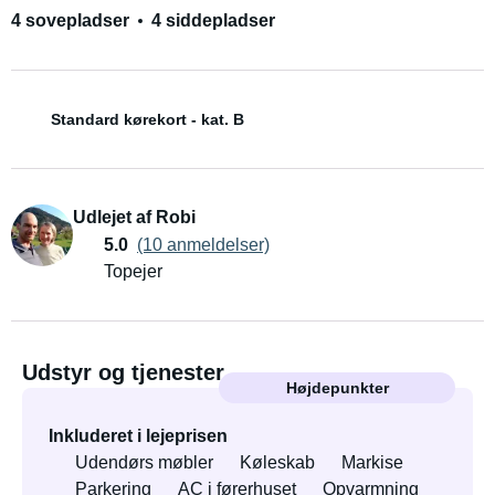
4 sovepladser
4 siddepladser
Standard kørekort - kat. B
Udlejet af Robi
5.0
(10 anmeldelser)
Topejer
Udstyr og tjenester
Højdepunkter
Inkluderet i lejeprisen
Udendørs møbler
Køleskab
Markise
Parkering
AC i førerhuset
Opvarmning