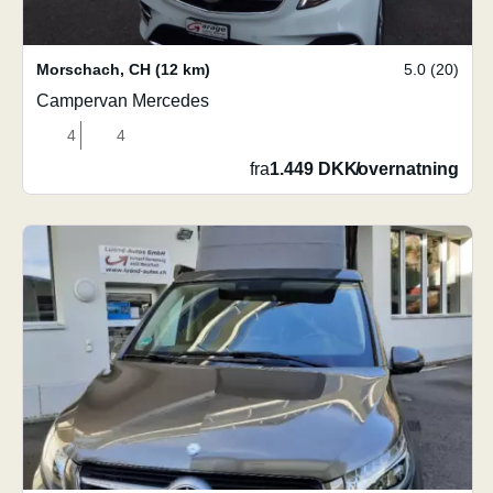
Morschach
,
CH
(12 km)
5.0 (20)
Campervan Mercedes
4
4
fra
1.449 DKK
/
overnatning