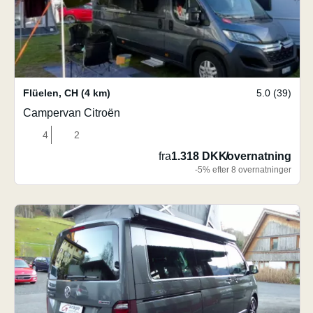
Flüelen
,
CH
(4 km)
5.0 (39)
Campervan Citroën
4
2
fra
1.318 DKK
/
overnatning
-5% efter 8 overnatninger