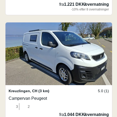
fra
1.221 DKK
/
overnatning
-10% efter 8 overnatninger
Kreuzlingen
,
CH
(3 km)
5.0 (1)
Campervan Peugeot
3
2
fra
1.044 DKK
/
overnatning