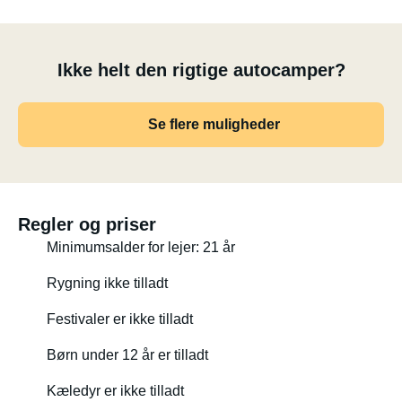
Tagtelt - Fleksibel booking
Vores Horntools Desert Family tagtelt er monteret på
Ikke helt den rigtige autocamper?
taget – et sandt rummirakel med soveplads til op til fire
voksne. Ved bookinger på mindre end 10 dage er tagteltet
Se flere muligheder
inkluderet og koster CHF 50 pr. nat.
Ved bookinger på 10 dage eller mere tilbyder vi
muligheden for at fjerne tagteltet inden aflevering af
køretøjet. I dette tilfælde frafaldes tagteltgebyret helt.
Regler og priser
Dette gør køretøjet lavere, en smule mere
Minimumsalder for lejer: 21 år
brændstoføkonomisk og særligt velegnet til rejsende, der
ikke har brug for tagteltet.
Rygning ikke tilladt
Festivaler er ikke tilladt
Uanset om det er med eller uden tagtelt – stig ind, tag
afsted, bo udendørs og drøm indendørs. Med Bigger
Børn under 12 år er tilladt
bliver hver tur en lille smule frihed på hjul!
Kæledyr er ikke tilladt