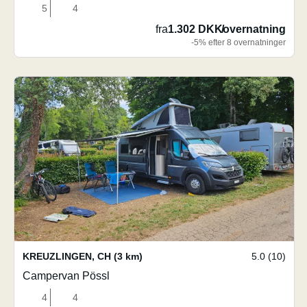
5
4
fra
1.302 DKK
/
overnatning
-5% efter 8 overnatninger
KREUZLINGEN
,
CH
(3 km)
5.0 (10)
Campervan Pössl
4
4