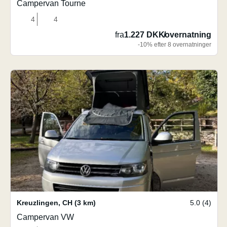
Campervan Tourne
4
4
fra
1.227 DKK
/
overnatning
-10% efter 8 overnatninger
Kreuzlingen
,
CH
(3 km)
5.0 (4)
Campervan VW