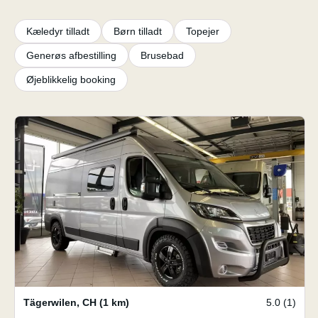
Kæledyr tilladt
Børn tilladt
Topejer
Generøs afbestilling
Brusebad
Øjeblikkelig booking
Tägerwilen
,
CH
(1 km)
5.0 (1)