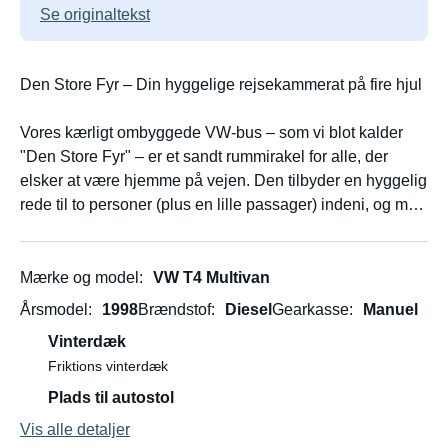
Se originaltekst
Den Store Fyr – Din hyggelige rejsekammerat på fire hjul
Vores kærligt ombyggede VW-bus – som vi blot kalder
"Den Store Fyr" – er et sandt rummirakel for alle, der
elsker at være hjemme på vejen. Den tilbyder en hyggelig
rede til to personer (plus en lille passager) indeni, og med
tagteltet soveplads til op til seks personer – perfekt til
familier, venner eller små rejsegrupper.
Mærke og model
VW T4 Multivan
Den Store Fyr har allerede ledsaget os på nogle lange
Årsmodel
1998
Brændstof
Diesel
Gearkasse
Manuel
ture: 5 uger, 5.500 kilometer tværs over Europa til
Vinterdæk
Sortehavet – og tilbage igen. Han spandt pålideligt som
Friktions vinterdæk
en gammel kat. Hans enkle, robuste motor er altid
problemfri. Så hvis du foretrækker afslappet cruising frem
Plads til autostol
for ræs, vil du hurtigt forelske dig i ham.
Vis alle detaljer