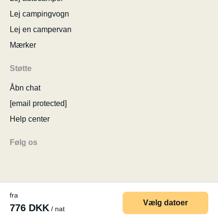
Lej campingvogn
Lej en campervan
Mærker
Støtte
Åbn chat
[email protected]
Help center
Følg os
fra
© 2026 MyCamper AG
Generelle brugervilkår
Vælg datoer
776 DKK
/ nat
Personlige oplysninger
Virksomhedsoplysninger