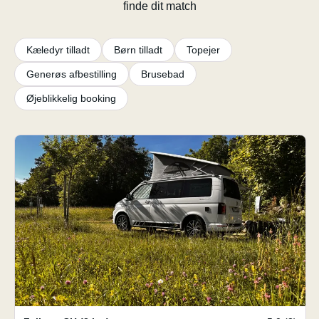
finde dit match
Kæledyr tilladt
Børn tilladt
Topejer
Generøs afbestilling
Brusebad
Øjeblikkelig booking