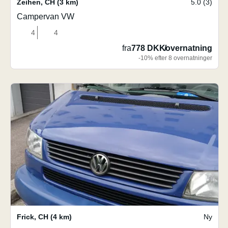
Zeihen
,
CH
(3 km)
5.0 (3)
Campervan VW
4
4
fra
778 DKK
/
overnatning
-10% efter 8 overnatninger
Frick
,
CH
(4 km)
Ny