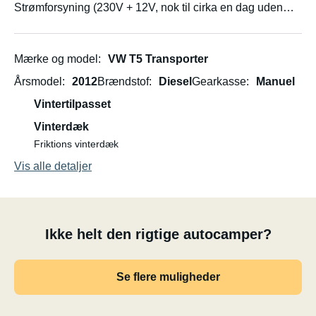
Strømforsyning (230V + 12V, nok til cirka en dag uden
strøm)
Vask med 25L ferskvandstank
Campingbord og stole
Mærke og model
VW T5 Transporter
Markis
Årsmodel
2012
Brændstof
Diesel
Gearkasse
Manuel
Og meget mere.
Vintertilpasset
Fartpilot er ikke inkluderet.
Vinterdæk
Friktions vinterdæk
Vis alle detaljer
Ikke helt den rigtige autocamper?
Se flere muligheder