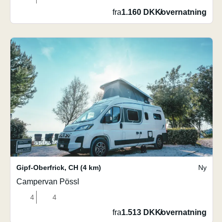
fra
1.160 DKK
/
overnatning
Gipf-Oberfrick
,
CH
(4 km)
Ny
Campervan Pössl
4
4
fra
1.513 DKK
/
overnatning