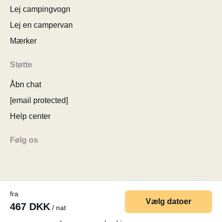
Lej campingvogn
Lej en campervan
Mærker
Støtte
Åbn chat
[email protected]
Help center
Følg os
fra
© 2026 MyCamper AG
Generelle brugervilkår
Vælg datoer
467 DKK
/ nat
Personlige oplysninger
Virksomhedsoplysninger