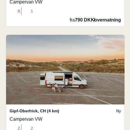
Campervan VW
8
1
fra
790 DKK
/
overnatning
Gipf-Oberfrick
,
CH
(4 km)
Ny
Campervan VW
2
2