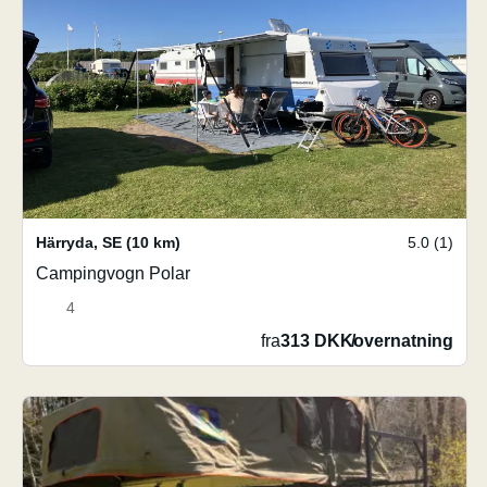
Härryda
,
SE
(10 km)
5.0 (1)
Campingvogn Polar
4
fra
313 DKK
/
overnatning