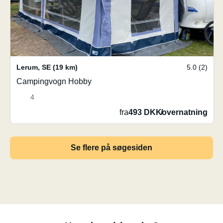
Lerum
,
SE
(19 km)
5.0 (2)
Campingvogn Hobby
4
fra
493 DKK
/
overnatning
Se flere på søgesiden