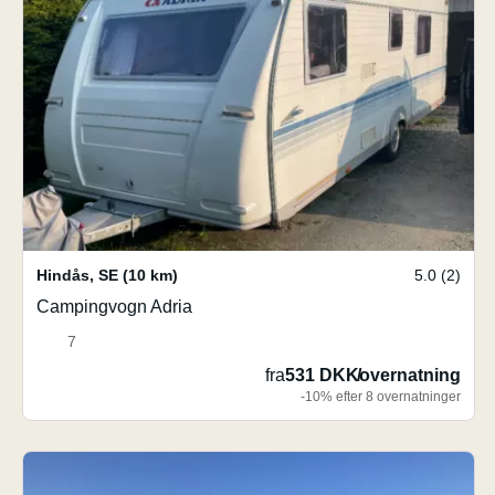
Hindås
,
SE
(10 km)
5.0 (2)
Campingvogn Adria
7
fra
531 DKK
/
overnatning
-10% efter 8 overnatninger