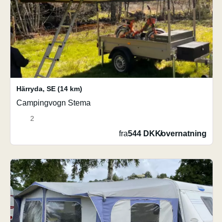
Härryda
,
SE
(14 km)
Campingvogn Stema
2
fra
544 DKK
/
overnatning