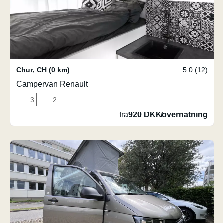
Chur
,
CH
(0 km)
5.0 (12)
Campervan Renault
3
2
fra
920 DKK
/
overnatning