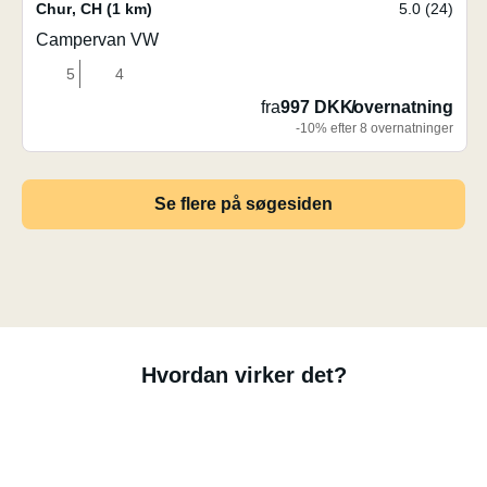
Chur
,
CH
(1 km)
5.0 (24)
Campervan VW
5
4
fra
997 DKK
/
overnatning
-10% efter 8 overnatninger
Se flere på søgesiden
Hvordan virker det?