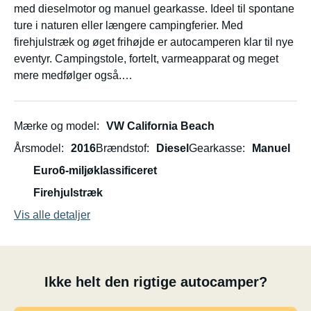
med dieselmotor og manuel gearkasse. Ideel til spontane
ture i naturen eller længere campingferier. Med
firehjulstræk og øget frihøjde er autocamperen klar til nye
eventyr. Campingstole, fortelt, varmeapparat og meget
mere medfølger også.
Ny tandrem monteret.
Mærke og model
VW California Beach
Udstyret med et 2500 kg anhængertræk.
Årsmodel
2016
Brændstof
Diesel
Gearkasse
Manuel
Euro6-miljøklassificeret
Firehjulstræk
Vis alle detaljer
Ikke helt den rigtige autocamper?