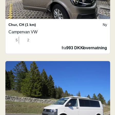
Chur
,
CH
(1 km)
Ny
Campervan VW
5
2
fra
993 DKK
/
overnatning