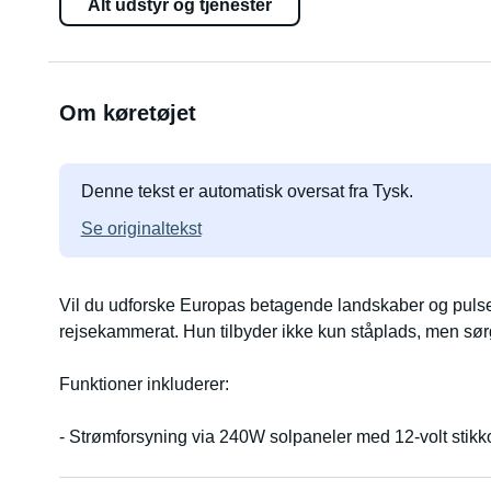
Alt udstyr og tjenester
Om køretøjet
Denne tekst er automatisk oversat fra Tysk.
Se originaltekst
Vil du udforske Europas betagende landskaber og pulser
rejsekammerat. Hun tilbyder ikke kun ståplads, men sør
Funktioner inkluderer:
- Strømforsyning via 240W solpaneler med 12-volt stikk
- Gaskomfur med én brænder
- Bord, der også kan bruges udendørs til madlavning el