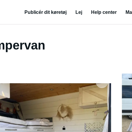
Publicér dit køretøj
Lej
Help center
Ma
mpervan