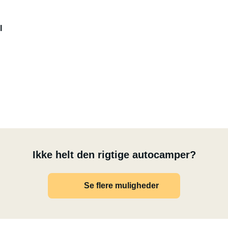
l
 + kan forlænges med 50 cm)
hed på grund af lav kølekapacitet og relativt højt
KE er varmelegeme
ive en behagelig overflade til snacks på farten
Ikke helt den rigtige autocamper?
Se flere muligheder