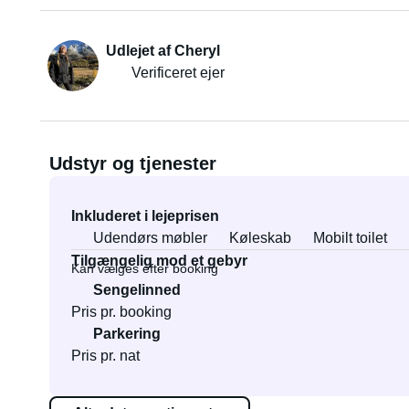
Udlejet af Cheryl
Verificeret ejer
Udstyr og tjenester
Inkluderet i lejeprisen
Udendørs møbler
Køleskab
Mobilt toilet
Tilgængelig mod et gebyr
Kan vælges efter booking
Sengelinned
Pris pr. booking
Parkering
Pris pr. nat