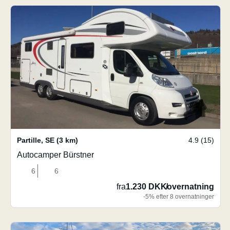
Partille
,
SE
(3 km)
4.9 (15)
Autocamper Bürstner
6
6
fra
1.230 DKK
/
overnatning
-5% efter 8 overnatninger