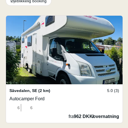
Øjeblikkelig booking
Sävedalen
,
SE
(2 km)
5.0 (3)
Autocamper Ford
6
6
fra
962 DKK
/
overnatning