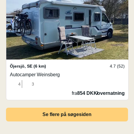
Öjersjö
,
SE
(6 km)
4.7 (52)
Autocamper Weinsberg
4
3
fra
854 DKK
/
overnatning
Se flere på søgesiden