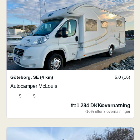
Göteborg
,
SE
(4 km)
5.0 (16)
Autocamper McLouis
5
5
fra
1.284 DKK
/
overnatning
-10% efter 8 overnatninger