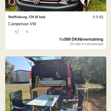
Steffisburg
,
CH
(0 km)
5.0 (6)
Campervan VW
5
5
fra
589 DKK
/
overnatning
-5% efter 8 overnatninger