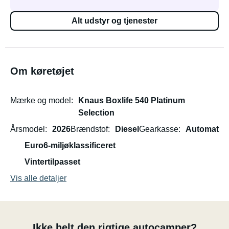
Alt udstyr og tjenester
Om køretøjet
Mærke og model
Knaus Boxlife 540 Platinum
Selection
Årsmodel
2026
Brændstof
Diesel
Gearkasse
Automat
Euro6-miljøklassificeret
Vintertilpasset
Vis alle detaljer
Ikke helt den rigtige autocamper?