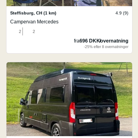
Steffisburg
,
CH
(1 km)
4.9 (9)
Campervan Mercedes
2
2
fra
696 DKK
/
overnatning
-25% efter 8 overnatninger