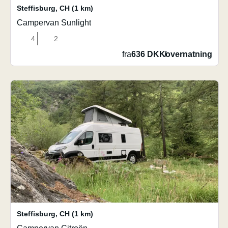
Steffisburg
,
CH
(1 km)
Campervan Sunlight
4
2
fra
636 DKK
/
overnatning
Steffisburg
,
CH
(1 km)