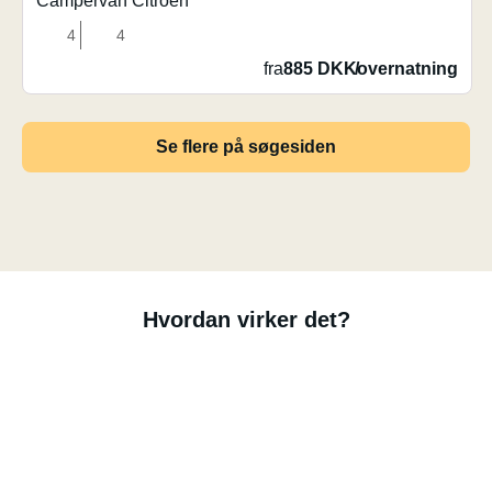
Campervan Citroën
4
4
fra
885 DKK
/
overnatning
Se flere på søgesiden
Hvordan virker det?