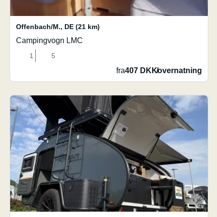
Offenbach/M.
,
DE
(21 km)
Campingvogn LMC
1
5
fra
407 DKK
/
overnatning