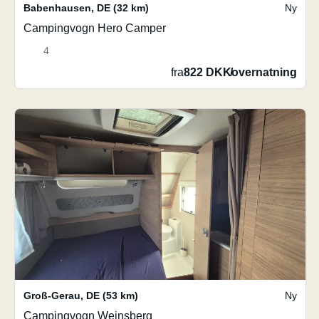
Babenhausen
,
DE
(32 km)
Ny
Campingvogn Hero Camper
4
fra
822 DKK
/
overnatning
Groß-Gerau
,
DE
(53 km)
Ny
Campingvogn Weinsberg