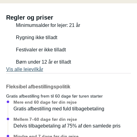
hyggehjørne inviterer dig til at slappe af og får selv
regnfulde dage til at gå hurtigt uden familiedrama.
Regler og priser
Minimumsalder for lejer: 21 år
Det fuldt udstyrede køkken har køkkengrej af høj kvalitet,
et induktionskogeplade med to blus og et gaskomfur.
Rygning ikke tilladt
Gas- og induktionskogepladen er ideel til både indendørs
og udendørs madlavning. En solmarkise giver skygge.
Festivaler er ikke tilladt
Børn under 12 år er tilladt
En bærbar DAB+ radio med Bluetooth-streaming sikrer
Vis alle lejevilkår
god underholdning og fremragende musiknydelse, uanset
om du er inde eller ude.
Fleksibel afbestillingspolitik
Lejeprisen inkluderer også en campingvognspakke til
Gratis afbestilling frem til 60 dage før turen starter
udendørsområdet. Denne består af fire komfortable
Mere end 60 dage før din rejse
liggestole med justerbare ryglæn, en solmarkise og et
Gratis afbestilling med fuld tilbagebetaling
campingbord. Den angivne pris er for den daglige leje.
Mellem 7–60 dage før din rejse
Der tilkommer et slutrengøringsgebyr og et depositum.
Delvis tilbagebetaling af 75% af den samlede pris
Campingvognen er fuldt kaskoforsikret med en selvrisiko
på 1.500 €. Denne selvrisiko kan reduceres efter
Mindre end 7 dage før din rejse