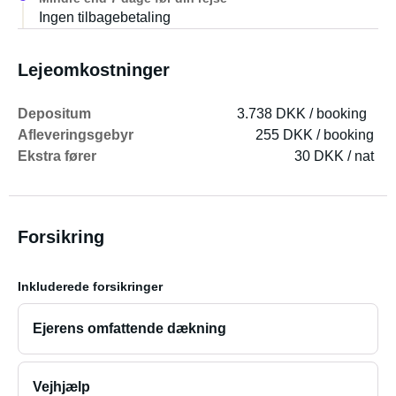
anmodning.
Ingen tilbagebetaling
Alle priser er inklusive moms.
Lejeomkostninger
En kort oversigt over de vigtigste funktioner: + Røgalarm
Depositum
3.738 DKK / booking
+ Brandslukker + Sikkerhedsbjælke til barneseng +
Afleveringsgebyr
255 DKK / booking
Ekstra spejle (kompatibel med næsten alle almindelige
Ekstra fører
30 DKK / nat
køretøjer) + Komplet køkkenudstyr + Toilet + 45L
køleboks + Varmeapparat + LED-batteribelysning +
Strømkabel og adapter til landstrømtilslutning
Forsikring
Inkluderede forsikringer
Ejerens omfattende dækning
Vejhjælp