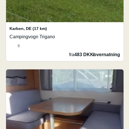
Karben
,
DE
(17 km)
Campingvogn Trigano
8
fra
483 DKK
/
overnatning