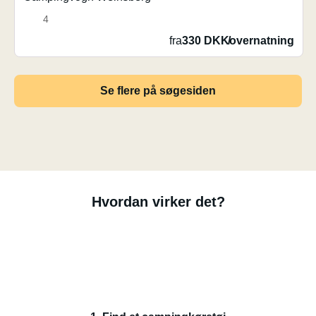
4
fra
330 DKK
/
overnatning
Se flere på søgesiden
Hvordan virker det?