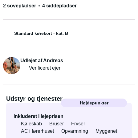
2 sovepladser
4 siddepladser
Standard kørekort - kat. B
Udlejet af Andreas
Verificeret ejer
Udstyr og tjenester
Højdepunkter
Inkluderet i lejeprisen
Køleskab
Bruser
Fryser
AC i førerhuset
Opvarmning
Myggenet