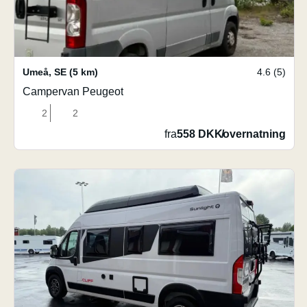
Umeå
,
SE
(5 km)
4.6 (5)
Campervan Peugeot
2
2
fra
558 DKK
/
overnatning