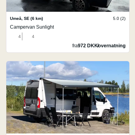
Umeå
,
SE
(6 km)
5.0 (2)
Campervan Sunlight
4
4
fra
972 DKK
/
overnatning