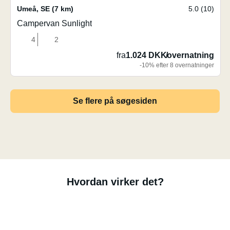
Umeå
,
SE
(7 km)
5.0 (10)
Campervan Sunlight
4
2
fra
1.024 DKK
/
overnatning
-10% efter 8 overnatninger
Se flere på søgesiden
Hvordan virker det?