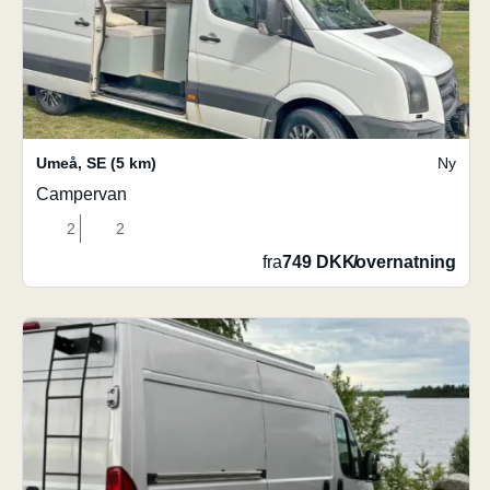
Umeå
,
SE
(5 km)
Ny
Campervan
2
2
fra
749 DKK
/
overnatning