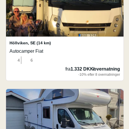
Höllviken
,
SE
(14 km)
Autocamper Fiat
4
6
fra
1.332 DKK
/
overnatning
-10% efter 8 overnatninger