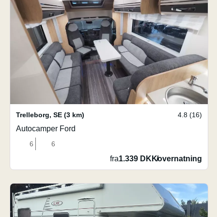
Trelleborg
,
SE
(3 km)
4.8 (16)
Autocamper Ford
6
6
fra
1.339 DKK
/
overnatning