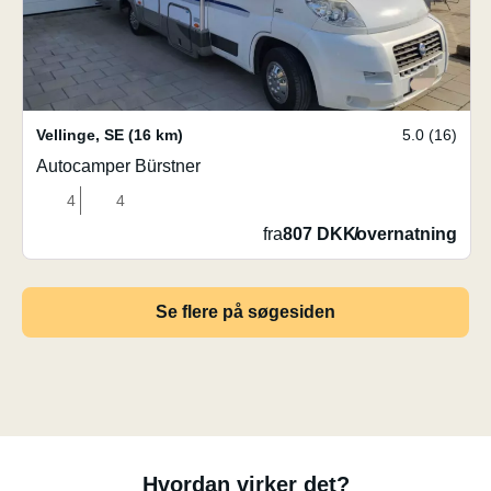
Vellinge
,
SE
(16 km)
5.0 (16)
Autocamper Bürstner
4
4
fra
807 DKK
/
overnatning
Se flere på søgesiden
Hvordan virker det?