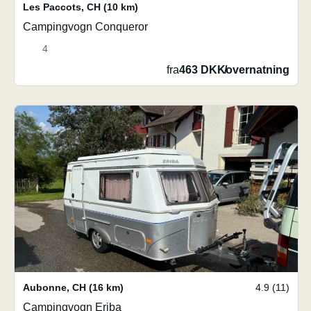
Les Paccots
,
CH
(10 km)
Campingvogn Conqueror
4
fra
463 DKK
/
overnatning
Aubonne
,
CH
(16 km)
4.9 (11)
Campingvogn Eriba