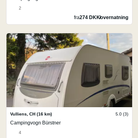
2
fra
274 DKK
/
overnatning
Vulliens
,
CH
(16 km)
5.0 (3)
Campingvogn Bürstner
4