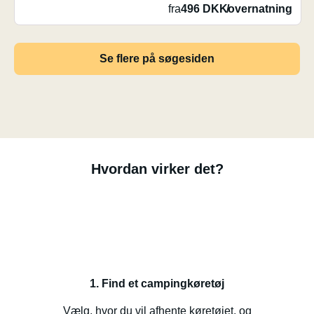
fra
496 DKK
/
overnatning
Se flere på søgesiden
Hvordan virker det?
1. Find et campingkøretøj
Vælg, hvor du vil afhente køretøjet, og