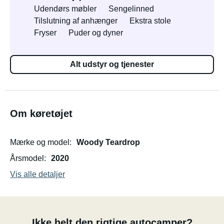
Udendørs møbler
Sengelinned
Tilslutning af anhænger
Ekstra stole
Fryser
Puder og dyner
Alt udstyr og tjenester
Om køretøjet
Mærke og model
Woody Teardrop
Årsmodel
2020
Vis alle detaljer
Ikke helt den rigtige autocamper?