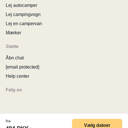
Lej autocamper
Lej campingvogn
Lej en campervan
Mærker
Støtte
Åbn chat
[email protected]
Help center
Følg os
fra
© 2026 MyCamper AG
Generelle brugervilkår
Vælg datoer