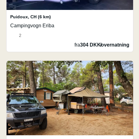
Puidoux
,
CH
(6 km)
Campingvogn Eriba
2
fra
304 DKK
/
overnatning