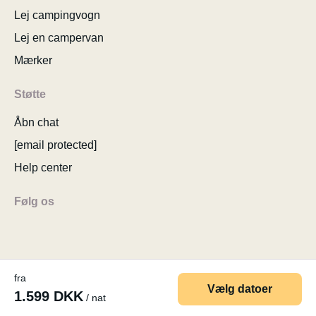
Lej campingvogn
Lej en campervan
Mærker
Støtte
Åbn chat
[email protected]
Help center
Følg os
fra
© 2026 MyCamper AG
Generelle brugervilkår
Vælg datoer
1.599 DKK
/ nat
Personlige oplysninger
Virksomhedsoplysninger