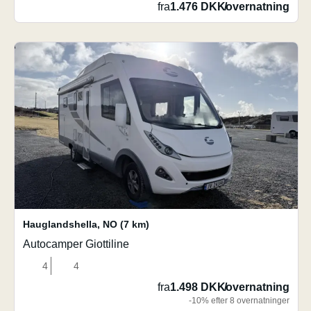
fra
1.476 DKK
/
overnatning
Hauglandshella
,
NO
(7 km)
Autocamper Giottiline
4
4
fra
1.498 DKK
/
overnatning
-10% efter 8 overnatninger