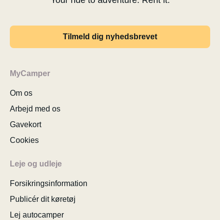
Your ride to adventure. Rent it.
Tilmeld dig nyhedsbrevet
MyCamper
Om os
Arbejd med os
Gavekort
Cookies
Leje og udleje
Forsikringsinformation
Publicér dit køretøj
Lej autocamper