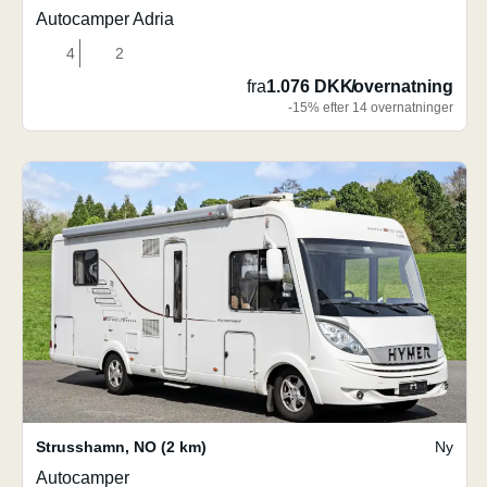
Autocamper Adria
4
2
fra
1.076 DKK
/
overnatning
-15% efter 14 overnatninger
Strusshamn
,
NO
(2 km)
Ny
Autocamper