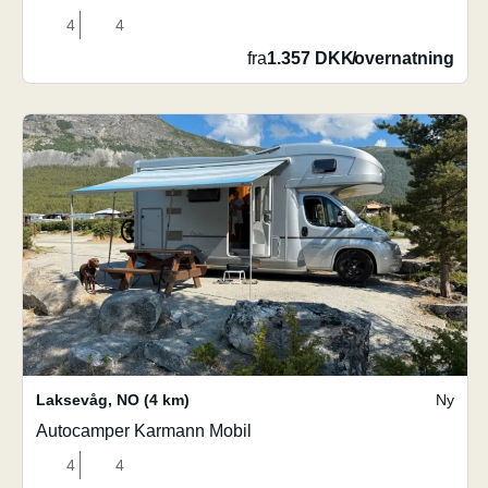
4
4
fra
1.357 DKK
/
overnatning
Laksevåg
,
NO
(4 km)
Ny
Autocamper Karmann Mobil
4
4