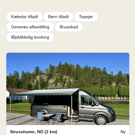
Kæledyr tilladt
Børn tilladt
Topejer
Generøs afbestilling
Brusebad
Øjeblikkelig booking
Strusshamn
,
NO
(2 km)
Ny