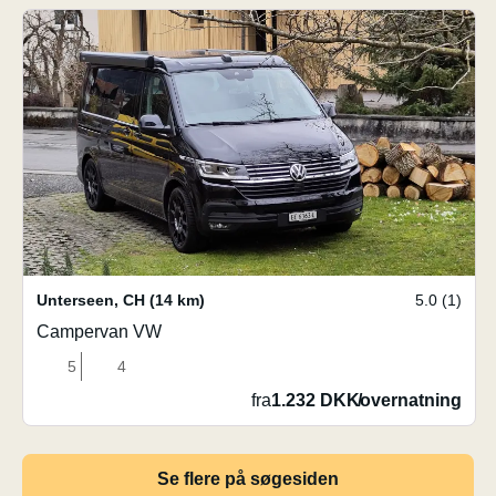
Unterseen
,
CH
(14 km)
5.0 (1)
Campervan VW
5
4
fra
1.232 DKK
/
overnatning
Se flere på søgesiden