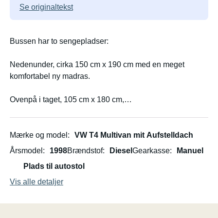
Se originaltekst
Bussen har to sengepladser:
Nedenunder, cirka 150 cm x 190 cm med en meget
komfortabel ny madras.
Ovenpå i taget, 105 cm x 180 cm,
med en ny 6 cm tyk skummadras, ret fast og kun egnet til
mindre/slankere voksne eller børn.
Mærke og model
VW T4 Multivan mit Aufstelldach
Køkken: Gaskomfur med 2 blus, som er bærbart og også
Årsmodel
1998
Brændstof
Diesel
Gearkasse
Manuel
kan stilles op udendørs. Grundudstyr: Gryder,
Plads til autostol
espressomaskine, tallerkener i rustfrit stål, ostehøvl,
skeer, kopper og skåle samt bestik til to personer.
Vis alle detaljer
10L bærbar vanddunk.