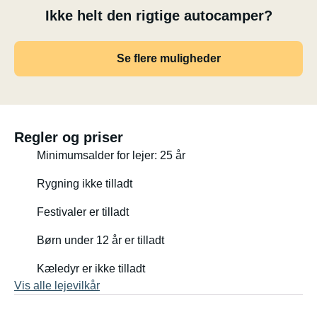
Ikke helt den rigtige autocamper?
Bærbart komposttoilet og kraftig køletaske (køler ned til
-20°C).
Se flere muligheder
Stort campingbatteri med inverter (230V stikkontakt
tilgængelig).
Køletanken kan fungere i 4-5 dage uden ekstra strøm.
Regler og priser
Vandtæt markise med stænger. Kan fastgøres til
Minimumsalder for lejer: 25 år
markiseskinnen for at holde bussens indgang tør og
Rygning ikke tilladt
skyggefuld.
Festivaler er tilladt
(Skal fastgøres med barduner)
Børn under 12 år er tilladt
Andre praktiske ting:
Kæledyr er ikke tilladt
Vis alle lejevilkår
Nivelleringsramper, fastgørelsesstropper, tørresnor,
tøjklemmer osv.