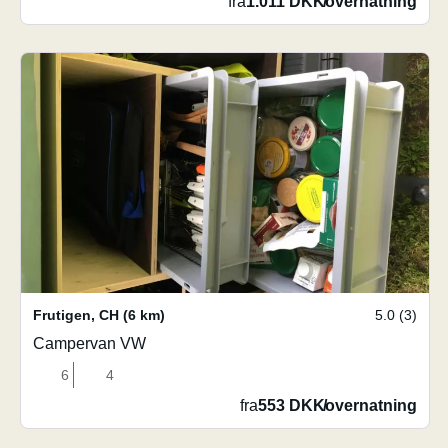
fra
1.011 DKK
/
overnatning
Frutigen
,
CH
(6 km)
5.0 (3)
Campervan VW
6
4
fra
553 DKK
/
overnatning