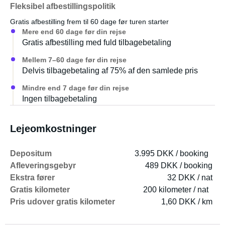
Fleksibel afbestillingspolitik
Bussen er i øjeblikket under ombygning, og detaljerne
Gratis afbestilling frem til 60 dage før turen starter
forbedres løbende, men den kan allerede bruges perfekt,
Mere end 60 dage før din rejse
som den er.
Gratis afbestilling med fuld tilbagebetaling
Mellem 7–60 dage før din rejse
Medbring venligst dine egne:
Delvis tilbagebetaling af 75% af den samlede pris
Tæppe og pude osv.
Mindre end 7 dage før din rejse
Ingen tilbagebetaling
Madrasbetræk og uldtæppe er til rådighed.
Lejeomkostninger
To stole og et lille bord er også tilgængelige til udendørs
brug (valgfrit).
Depositum
3.995 DKK / booking
Afleveringsgebyr
489 DKK / booking
Ekstra fører
32 DKK / nat
Gratis kilometer
200 kilometer / nat
Pris udover gratis kilometer
1,60 DKK / km