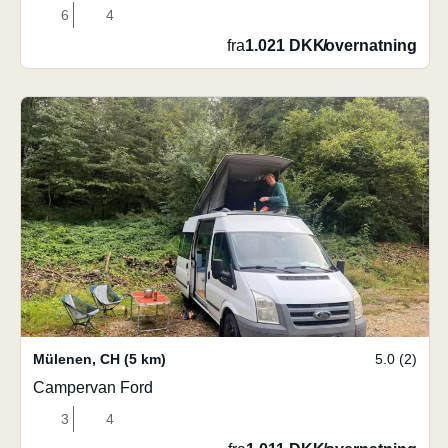
6
4
fra
1.021 DKK
/
overnatning
Mülenen
,
CH
(5 km)
5.0 (2)
Campervan Ford
3
4