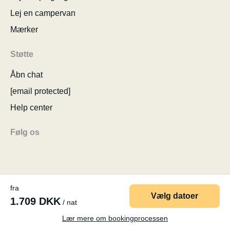
Lej en campervan
Mærker
Støtte
Åbn chat
[email protected]
Help center
Følg os
fra
© 2026 MyCamper AG
Generelle brugervilkår
Vælg datoer
1.709 DKK
/ nat
Personlige oplysninger
Virksomhedsoplysninger
Sitemap
Ændre cookie-samtykke
Lær mere om bookingprocessen