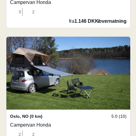
Campervan Honda
3
2
fra
1.146 DKK
/
overnatning
Oslo
,
NO
(0 km)
5.0 (10)
Campervan Honda
2
2