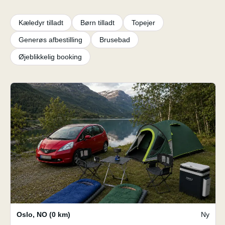
Kæledyr tilladt
Børn tilladt
Topejer
Generøs afbestilling
Brusebad
Øjeblikkelig booking
Oslo
,
NO
(0 km)
Ny