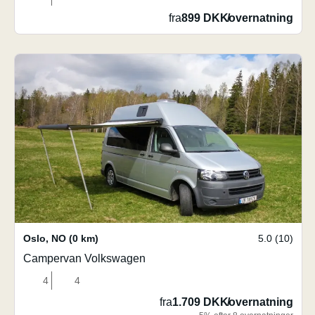
fra
899 DKK
/
overnatning
Oslo
,
NO
(0 km)
5.0 (10)
Campervan Volkswagen
4
4
fra
1.709 DKK
/
overnatning