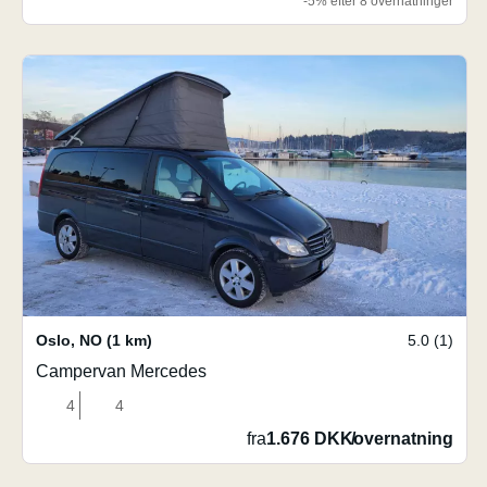
-5% efter 8 overnatninger
Oslo
,
NO
(1 km)
5.0 (1)
Campervan Mercedes
4
4
fra
1.676 DKK
/
overnatning