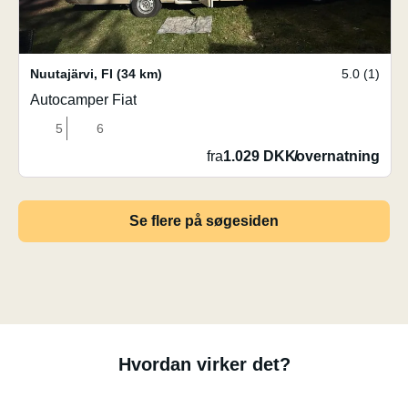
Nuutajärvi
,
FI
(34 km)
5.0 (1)
Autocamper Fiat
5
6
fra
1.029 DKK
/
overnatning
Se flere på søgesiden
Hvordan virker det?