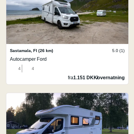
Sastamala
,
FI
(26 km)
5.0 (1)
Autocamper Ford
4
4
fra
1.151 DKK
/
overnatning