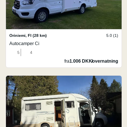
Oriniemi
,
FI
(28 km)
5.0 (1)
Autocamper Ci
5
4
fra
1.006 DKK
/
overnatning