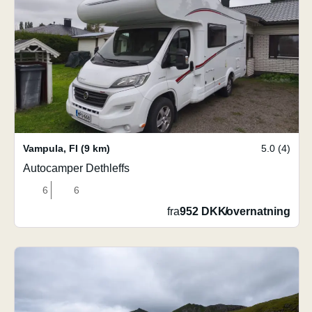
Vampula
,
FI
(9 km)
5.0 (4)
Autocamper Dethleffs
6
6
fra
952 DKK
/
overnatning