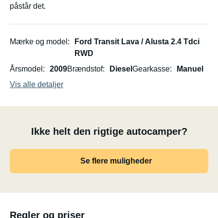
påstår det.
Mærke og model
Ford Transit Lava / Alusta 2.4 Tdci
RWD
Årsmodel
2009
Brændstof
Diesel
Gearkasse
Manuel
Vis alle detaljer
Ikke helt den rigtige autocamper?
Se flere muligheder
Regler og priser