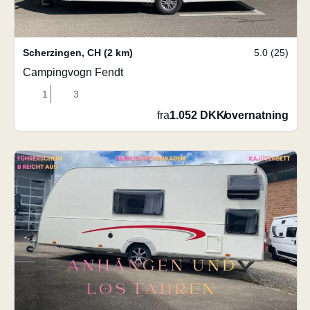
Scherzingen
,
CH
(2 km)
5.0 (25)
Campingvogn Fendt
1
3
fra
1.052 DKK
/
overnatning