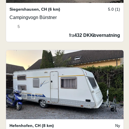
Siegershausen
,
CH
(6 km)
5.0 (1)
Campingvogn Bürstner
5
fra
432 DKK
/
overnatning
Hefenhofen
,
CH
(8 km)
Ny