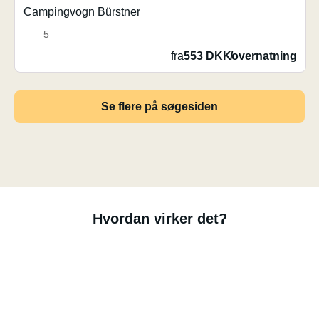
Campingvogn Bürstner
5
fra
553 DKK
/
overnatning
Se flere på søgesiden
Hvordan virker det?