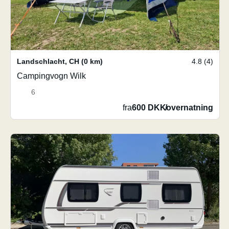
Landschlacht
,
CH
(0 km)
4.8 (4)
Campingvogn Wilk
6
fra
600 DKK
/
overnatning