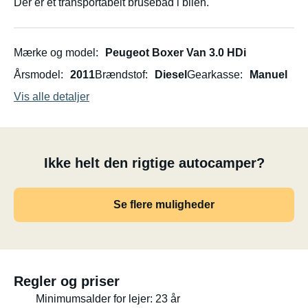
Der er et transportabelt brusebad i bilen.
Mærke og model
Peugeot Boxer Van 3.0 HDi
Årsmodel
2011
Brændstof
Diesel
Gearkasse
Manuel
Vis alle detaljer
Ikke helt den rigtige autocamper?
Se flere muligheder
Regler og priser
Minimumsalder for lejer: 23 år