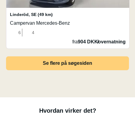
Linderöd
,
SE
(49 km)
Campervan Mercedes-Benz
6
4
fra
904 DKK
/
overnatning
Se flere på søgesiden
Hvordan virker det?