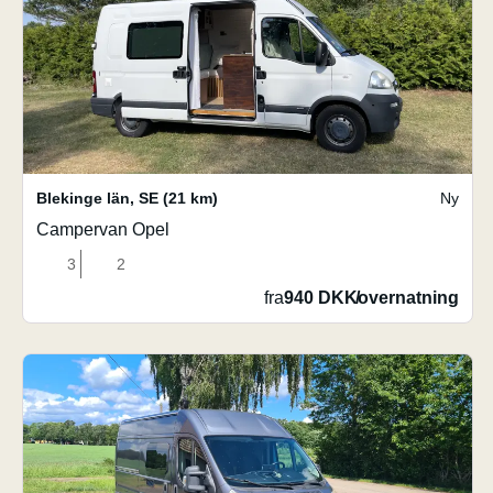
Blekinge län
,
SE
(21 km)
Ny
Campervan Opel
3
2
fra
940 DKK
/
overnatning