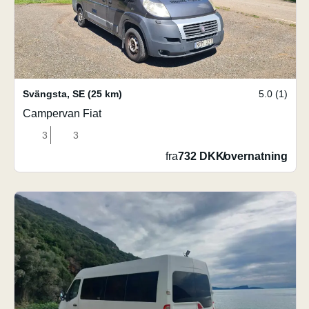
Svängsta
,
SE
(25 km)
5.0 (1)
Campervan Fiat
3
3
fra
732 DKK
/
overnatning