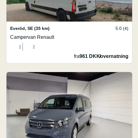
Everöd
,
SE
(35 km)
5.0 (4)
Campervan Renault
2
2
fra
961 DKK
/
overnatning