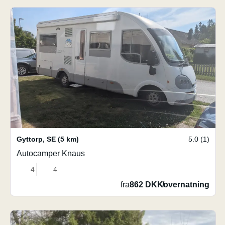
Gyttorp
,
SE
(5 km)
5.0 (1)
Autocamper Knaus
4
4
fra
862 DKK
/
overnatning