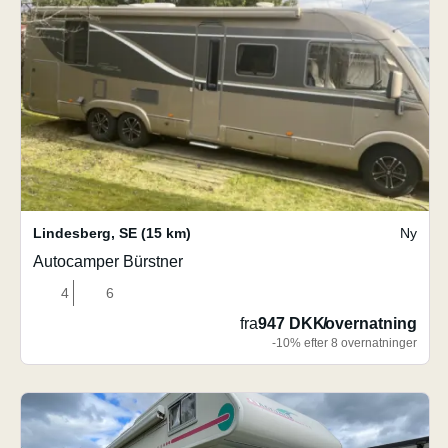
Lindesberg
,
SE
(15 km)
Ny
Autocamper Bürstner
4
6
fra
947 DKK
/
overnatning
-10% efter 8 overnatninger