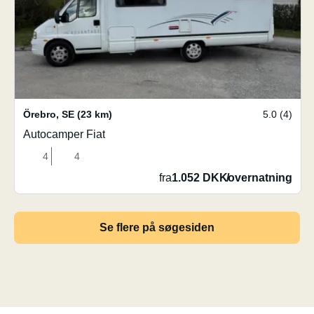
Örebro
,
SE
(23 km)
5.0 (4)
Autocamper Fiat
4
4
fra
1.052 DKK
/
overnatning
Se flere på søgesiden