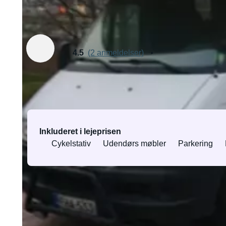
Udlejet af Furkat
Verificeret ejer
4.5
(2 anmeldelser)
Udstyr og tjenester
Inkluderet i lejeprisen
Cykelstativ
Udendørs møbler
Parkering
Alt udstyr og tjenester
Om køretøjet