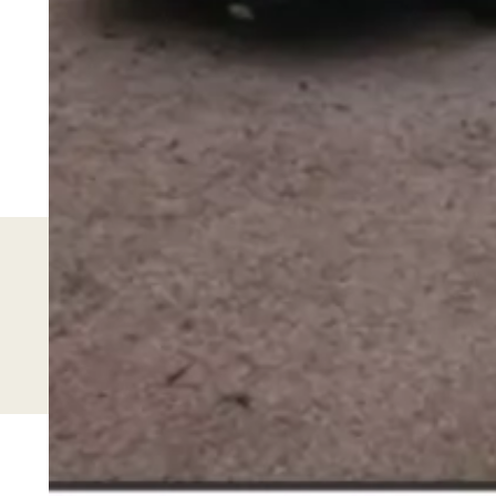
Mærke og model
Fiat Ducato Lava / Alusta 2.3 JTD
Årsmodel
2005
Brændstof
Diesel
Gearkasse
Manue
Vis alle detaljer
Regler og priser