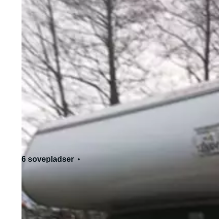
6 sovepladser
6 siddepladser
Standard kørekort - kat. B
Tillader kæledyr