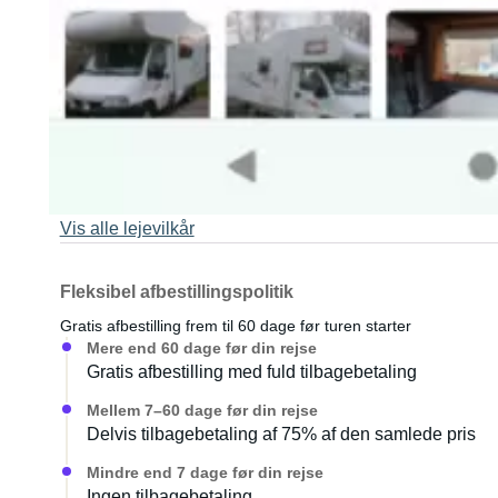
Minimumsalder for lejer: 21 år
Rygning ikke tilladt
Festivaler er tilladt
Børn under 12 år er tilladt
Kæledyr er tilladt
Vis alle lejevilkår
Fleksibel afbestillingspolitik
Gratis afbestilling frem til 60 dage før turen starter
Mere end 60 dage før din rejse
Gratis afbestilling med fuld tilbagebetaling
Mellem 7–60 dage før din rejse
Delvis tilbagebetaling af 75% af den samlede pris
Mindre end 7 dage før din rejse
Ingen tilbagebetaling