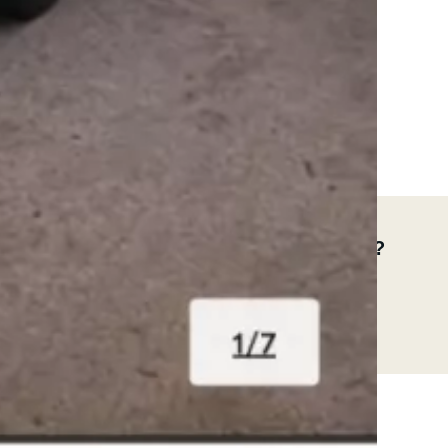
l
Ikke helt den rigtige autocamper?
Se flere muligheder