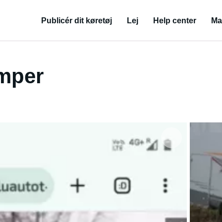
Publicér dit køretøj
Lej
Help center
Ma
amper