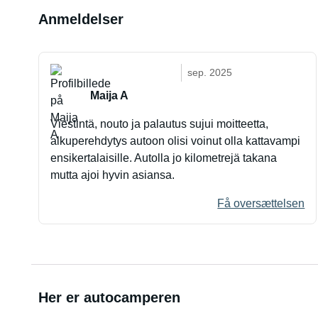
Anmeldelser
sep. 2025
Maija A
Viestintä, nouto ja palautus sujui moitteetta,
alkuperehdytys autoon olisi voinut olla kattavampi
ensikertalaisille. Autolla jo kilometrejä takana
mutta ajoi hyvin asiansa.
Få oversættelsen
Her er autocamperen