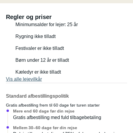
og et cykelstativ til bilen for CHF 60.
: ... Dansk:
Regler og priser
Minimumsalder for lejer: 25 år
Velkommen til "casita" (lille hjem på spansk)
Rygning ikke tilladt
Campingvognen er helt ny med et moderne og lyst
Festivaler er ikke tilladt
interiør og masser af opbevaringsplads til alt, hvad du
behøver på dit næste eventyr.
Børn under 12 år er tilladt
Kæledyr er ikke tilladt
Nu udstyret med en automatisk mover, hvilket gør
Vis alle lejevilkår
manøvrering og parkering helt stressfri.
Indeni har du en stor dobbeltseng, 3 senge til børn, og
Standard afbestillingspolitik
spiseområdet kan laves om til en ekstra seng. Du har
Gratis afbestilling frem til 60 dage før turen starter
endda et dejligt stort brusebad indeni.
Mere end 60 dage før din rejse
Gratis afbestilling med fuld tilbagebetaling
I campingvognen finder du 2 behagelige stole, et bord
Mellem 30–60 dage før din rejse
med 4 skamler, udendørs tæpper, alt til madlavning og