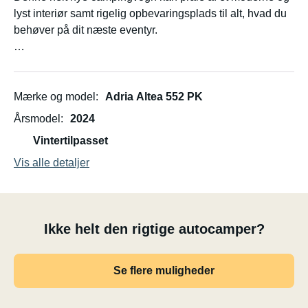
lyst interiør samt rigelig opbevaringsplads til alt, hvad du
behøver på dit næste eventyr.
Nu udstyret med en campingvognsmover for ubesværet
manøvrering og parkering.
Mærke og model
Adria Altea 552 PK
Indeni finder du en stor dobbeltseng, tre børnesenge, og
Årsmodel
2024
spisesalen kan laves om til en ekstra seng. Der er endda
Vintertilpasset
et rummeligt indendørs brusebad.
Vis alle detaljer
Campingvognen inkluderer to komfortable stole, et bord
med fire skamler, udendørs tæpper, alt nødvendigt
køkken- og spiseudstyr (bestik, tallerkener, glas, pander
Ikke helt den rigtige autocamper?
og gryde, skærebræt, servietter osv.), spil, farveblyanter,
en picnickurv, en Bluetooth-højttaler og endda en
Polaroid-fotoprinter!
Se flere muligheder
Du kan tilføje et stand-up paddleboard for CHF 60 pr. uge