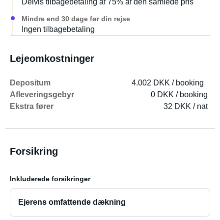
Delvis tilbagebetaling af 75% af den samlede pris
spisning (bestik, tallerkener, glas, pander og gryde,
skærebræt, servietter...), spil, malepenne, en Bluetooth-
Mindre end 30 dage før din rejse
højttaler og endda en Polaroid-billedprinter!
Ingen tilbagebetaling
Du kan tilføje en stand-up paddle for CHF 60/uge og et
Lejeomkostninger
cykelstativ til bilen for CHF 60.
Depositum
4.002 DKK / booking
Afleveringsgebyr
0 DKK / booking
Ekstra fører
32 DKK / nat
Forsikring
Inkluderede forsikringer
Ejerens omfattende dækning