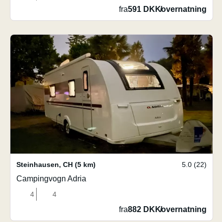
fra
591 DKK
/
overnatning
Steinhausen
,
CH
(5 km)
5.0 (22)
Campingvogn Adria
4
4
fra
882 DKK
/
overnatning