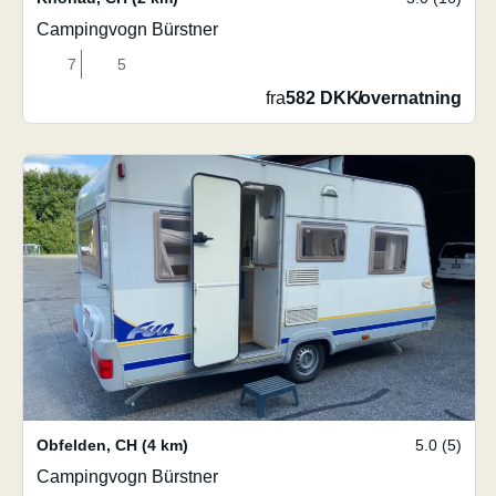
Campingvogn Bürstner
7
5
fra
582 DKK
/
overnatning
Obfelden
,
CH
(4 km)
5.0 (5)
Campingvogn Bürstner