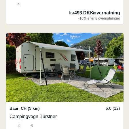
4
fra
493 DKK
/
overnatning
-10% efter 8 overnatninger
Baar
,
CH
(5 km)
5.0 (12)
Campingvogn Bürstner
4
6