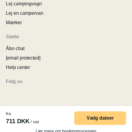
Lej campingvogn
Lej en campervan
Mærker
Støtte
Åbn chat
[email protected]
Help center
Følg os
fra
© 2026 MyCamper AG
Generelle brugervilkår
Vælg datoer
711 DKK
/ nat
Personlige oplysninger
Virksomhedsoplysninger
Sitemap
Ændre cookie-samtykke
Lær mere om bookingprocessen