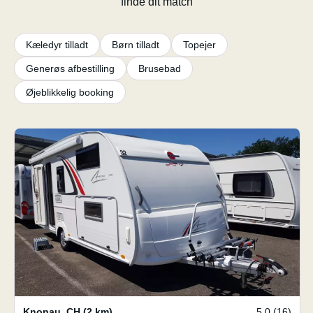
finde dit match
Kæledyr tilladt
Børn tilladt
Topejer
Generøs afbestilling
Brusebad
Øjeblikkelig booking
Knonau
,
CH
(2 km)
5.0 (16)