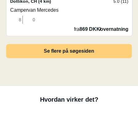
Dottikon
,
CH
(4 km)
5.0 (11)
Campervan Mercedes
8
0
fra
869 DKK
/
overnatning
Se flere på søgesiden
Hvordan virker det?