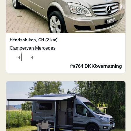
Hendschiken
,
CH
(2 km)
Campervan Mercedes
4
4
fra
764 DKK
/
overnatning