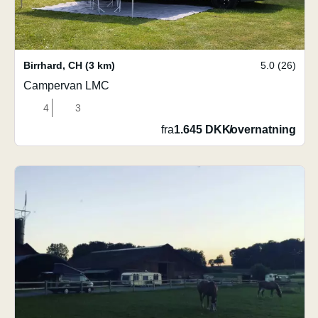
Birrhard
,
CH
(3 km)
5.0 (26)
Campervan LMC
4
3
fra
1.645 DKK
/
overnatning