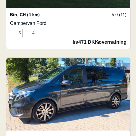
Birr
,
CH
(4 km)
5.0 (11)
Campervan Ford
5
4
fra
471 DKK
/
overnatning