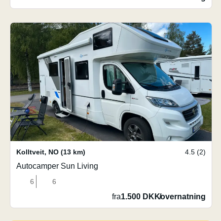
Kolltveit
,
NO
(13 km)
4.5 (2)
Autocamper Sun Living
6
6
fra
1.500 DKK
/
overnatning