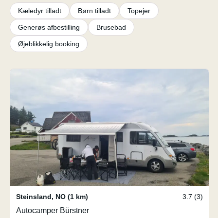
Kæledyr tilladt
Børn tilladt
Topejer
Generøs afbestilling
Brusebad
Øjeblikkelig booking
Steinsland
,
NO
(1 km)
3.7 (3)
Autocamper Bürstner