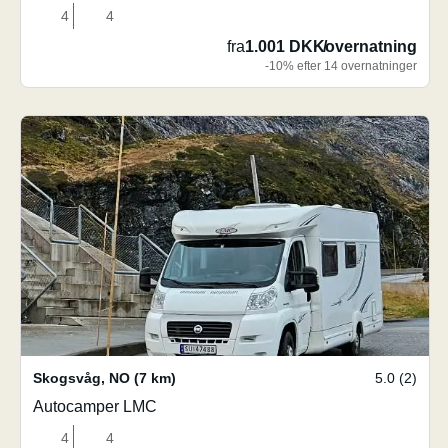
4
4
fra
1.001 DKK
/
overnatning
-10% efter 14 overnatninger
Skogsvåg
,
NO
(7 km)
5.0 (2)
Autocamper LMC
4
4