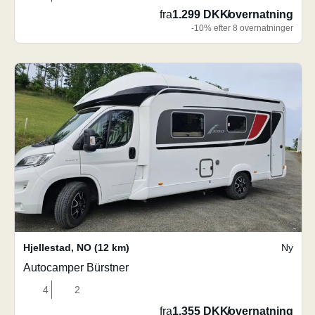
fra
1.299 DKK
/
overnatning
-10% efter 8 overnatninger
Hjellestad
,
NO
(12 km)
Ny
Autocamper Bürstner
4
2
fra
1.355 DKK
/
overnatning