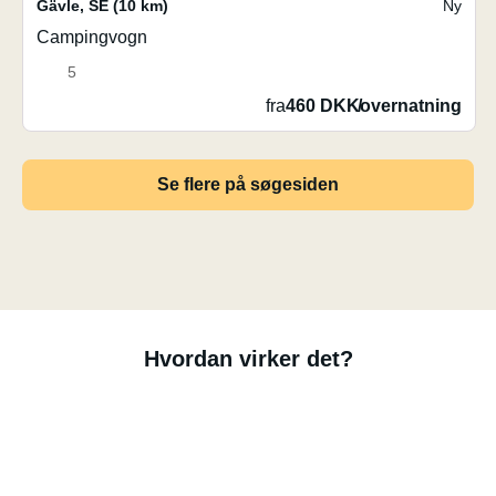
Gävle
,
SE
(10 km)
Ny
Campingvogn
5
fra
460 DKK
/
overnatning
Se flere på søgesiden
Hvordan virker det?