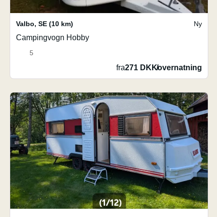
Valbo
,
SE
(10 km)
Ny
Campingvogn Hobby
5
fra
271 DKK
/
overnatning