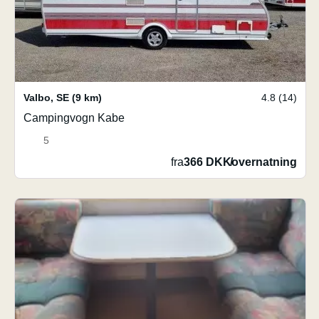
Valbo
,
SE
(9 km)
4.8 (14)
Campingvogn Kabe
5
fra
366 DKK
/
overnatning