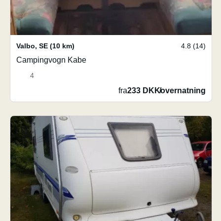
Valbo
,
SE
(10 km)
4.8 (14)
Campingvogn Kabe
4
fra
233 DKK
/
overnatning