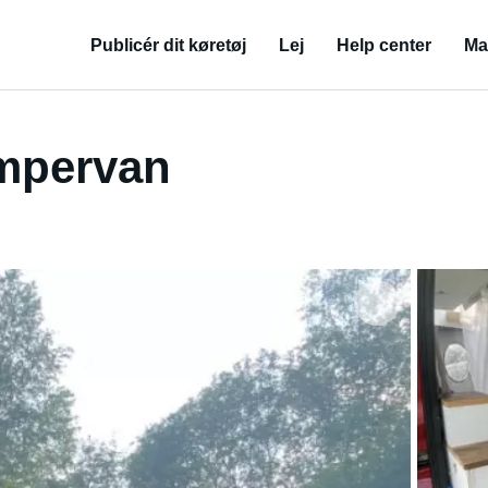
Publicér dit køretøj
Lej
Help center
Ma
mpervan