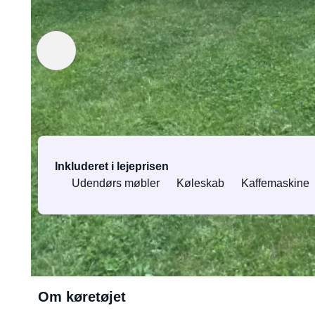
Udlejet af Jakob
Verificeret ejer
Udstyr og tjenester
Inkluderet i lejeprisen
Udendørs møbler
Køleskab
Kaffemaskine
Alt udstyr og tjenester
Om køretøjet