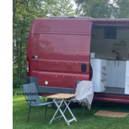
2 sovepladser
3 siddepladser
Standard kørekort - kat. B