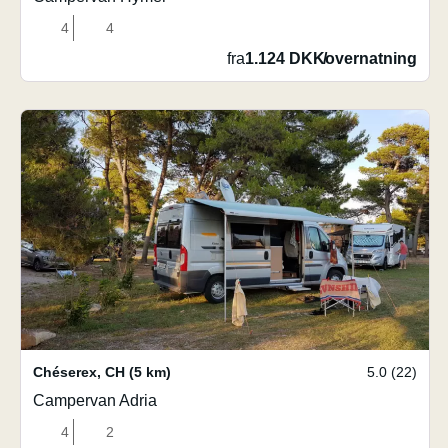
4
4
fra
1.124 DKK
/
overnatning
Chéserex
,
CH
(5 km)
5.0 (22)
Campervan Adria
4
2