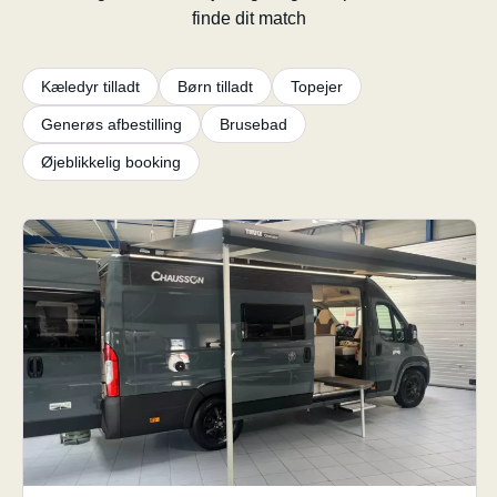
finde dit match
Kæledyr tilladt
Børn tilladt
Topejer
Generøs afbestilling
Brusebad
Øjeblikkelig booking