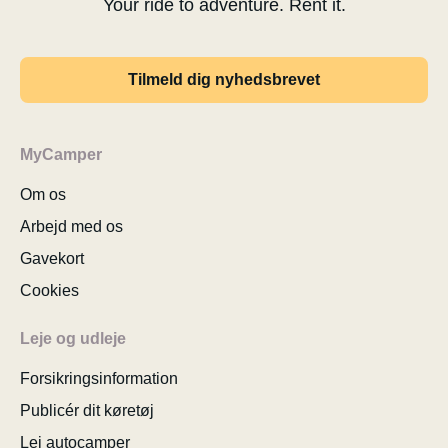
Your ride to adventure. Rent it.
Tilmeld dig nyhedsbrevet
MyCamper
Om os
Arbejd med os
Gavekort
Cookies
Leje og udleje
Forsikringsinformation
Publicér dit køretøj
Lej autocamper