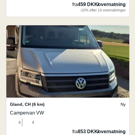
fra
459 DKK
/
overnatning
-10% efter 14 overnatninger
Gland
,
CH
(6 km)
Ny
Campervan VW
4
4
fra
853 DKK
/
overnatning