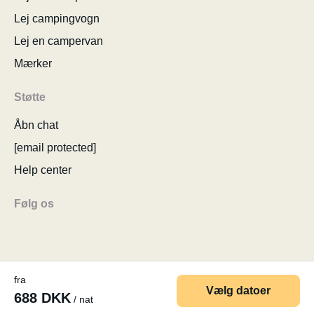
Lej campingvogn
Lej en campervan
Mærker
Støtte
Åbn chat
[email protected]
Help center
Følg os
fra
© 2026 MyCamper AG
Generelle brugervilkår
Vælg datoer
688 DKK
/ nat
Personlige oplysninger
Virksomhedsoplysninger