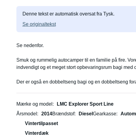
Denne tekst er automatisk oversat fra Tysk.
Se originaltekst
Se nedenfor.
Smuk og rummelig autocamper til en familie på fire. V
indvendigt og et meget stort opbevaringsrum bagi med cy
Der er også en dobbeltseng bagi og en dobbeltseng fora
fuldt udstyret med rigeligt med tallerkener, bestik, pan
med teltbund, stole og et bord til udendørs brug, sammen 
Ren og velholdt, med aircondition og varme til vintere
Mærke og model
LMC Explorer Sport Line
giver fører og passager panoramaudsigt. For mere inform
Årsmodel
2014
Brændstof
Diesel
Gearkasse
Autom
vores LMC.
Vintertilpasset
En LMC Wohnmobil er en familievenlig, optimalt udstyret
Vinterdæk