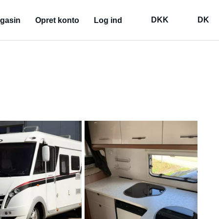
DKK
DK
gasin
Opret konto
Log ind