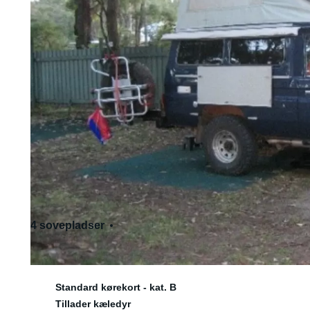
4 sovepladser
2 siddepladser
Standard kørekort - kat. B
Tillader kæledyr