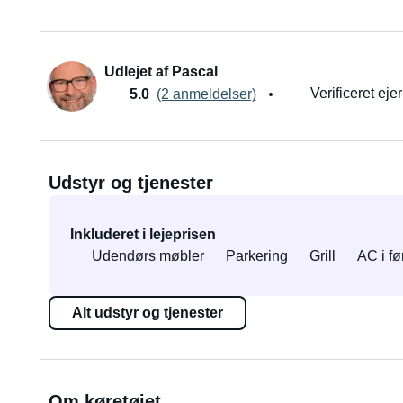
Udlejet af Pascal
Verificeret ejer
5.0
(2 anmeldelser)
Udstyr og tjenester
Inkluderet i lejeprisen
Udendørs møbler
Parkering
Grill
AC i fø
Alt udstyr og tjenester
Om køretøjet