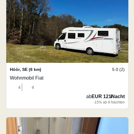
Höör
,
SE
(6 km)
5.0 (2)
Wohnmobil Fiat
4
4
ab
EUR 121
/
Nacht
-15% ab 8 Nächten