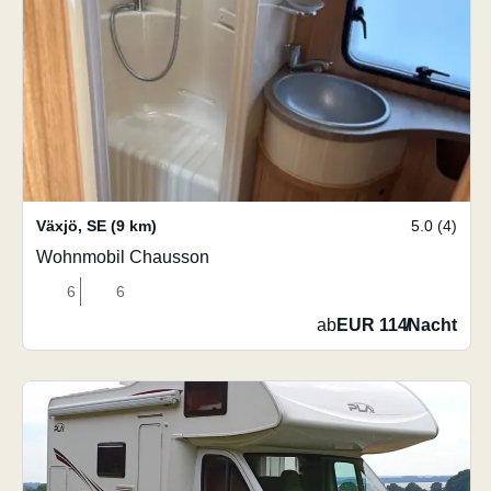
Växjö
,
SE
(9 km)
5.0 (4)
Wohnmobil Chausson
6
6
ab
EUR 114
/
Nacht