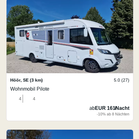
Höör
,
SE
(3 km)
5.0 (27)
Wohnmobil Pilote
4
4
ab
EUR 161
/
Nacht
-10% ab 8 Nächten