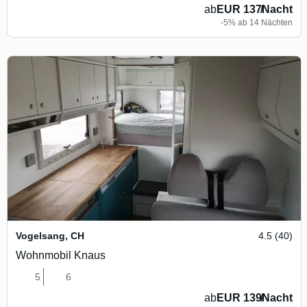
ab
EUR 137
/
Nacht
-5% ab 14 Nächten
Vogelsang
,
CH
4.5 (40)
Wohnmobil Knaus
5
6
ab
EUR 139
/
Nacht