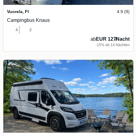
Vuorela
,
FI
4.9 (9)
Campingbus Knaus
4
3
ab
EUR 127
/
Nacht
-15% ab 14 Nächten