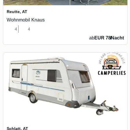
Reutte
,
AT
Wohnmobil Knaus
4
4
ab
EUR 78
/
Nacht
Schlatt
,
AT