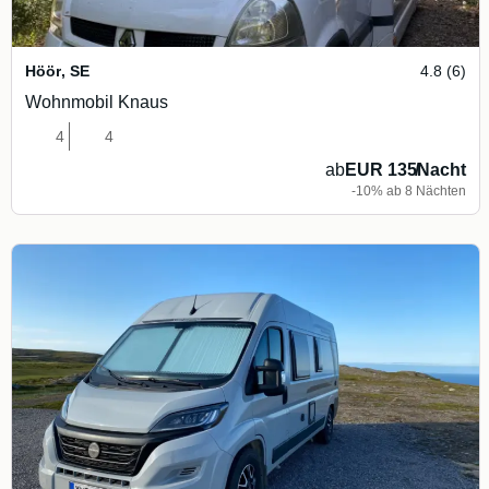
Höör
,
SE
4.8 (6)
Wohnmobil Knaus
4
4
ab
EUR 135
/
Nacht
-10% ab 8 Nächten