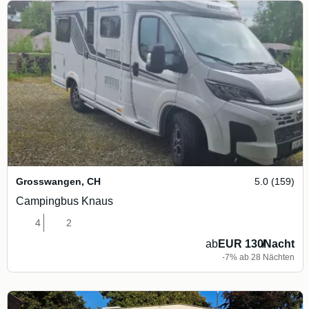
Grosswangen
,
CH
5.0 (159)
Campingbus Knaus
4
2
ab
EUR 130
/
Nacht
-7% ab 28 Nächten