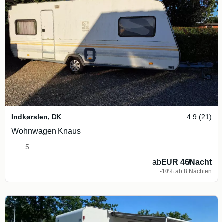
Indkørslen
,
DK
4.9 (21)
Wohnwagen Knaus
5
ab
EUR 46
/
Nacht
-10% ab 8 Nächten