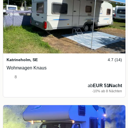
Katrineholm
,
SE
4.7 (14)
Wohnwagen Knaus
8
ab
EUR 51
/
Nacht
-10% ab 8 Nächten