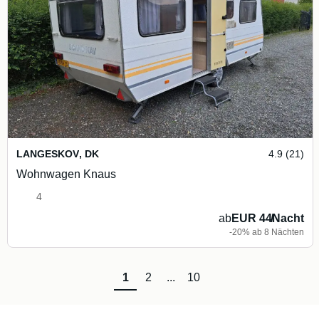
LANGESKOV
,
DK
4.9 (21)
Wohnwagen Knaus
4
ab
EUR 44
/
Nacht
-20% ab 8 Nächten
1
2
...
10