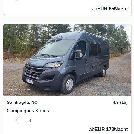
ab
EUR 65
/
Nacht
Sollihøgda
,
NO
4.9 (15)
Campingbus Knaus
4
4
ab
EUR 172
/
Nacht