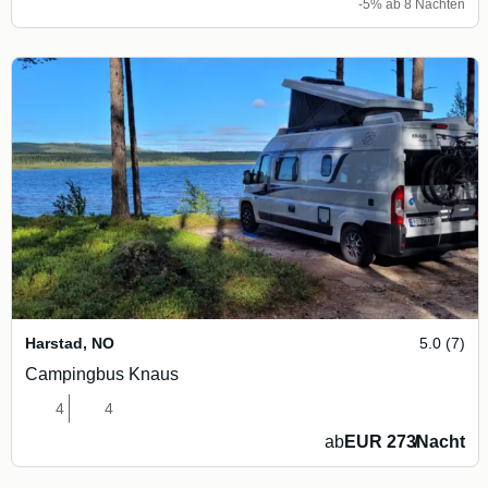
-5% ab 8 Nächten
Harstad
,
NO
5.0 (7)
Campingbus Knaus
4
4
ab
EUR 273
/
Nacht