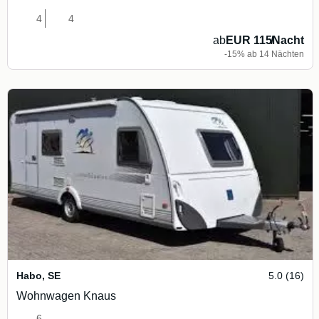
4
4
ab
EUR 115
/
Nacht
-15% ab 14 Nächten
Habo
,
SE
5.0 (16)
Wohnwagen Knaus
6