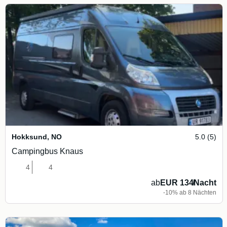
Hokksund
,
NO
5.0 (5)
Campingbus Knaus
4
4
ab
EUR 134
/
Nacht
-10% ab 8 Nächten