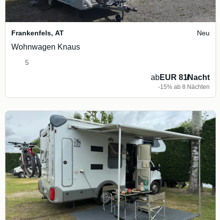
Frankenfels
,
AT
Neu
Wohnwagen Knaus
5
ab
EUR 81
/
Nacht
-15% ab 8 Nächten