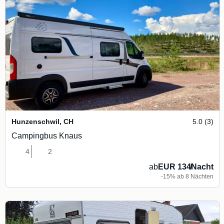
Hunzenschwil
,
CH
5.0 (3)
Campingbus Knaus
4
2
ab
EUR 134
/
Nacht
-15% ab 8 Nächten