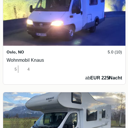
Oslo
,
NO
5.0 (10)
Wohnmobil Knaus
5
4
ab
EUR 225
/
Nacht