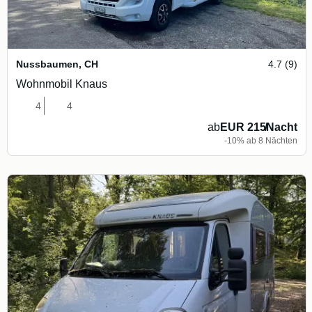
Nussbaumen
,
CH
4.7 (9)
Wohnmobil Knaus
4
4
ab
EUR 215
/
Nacht
-10% ab 8 Nächten