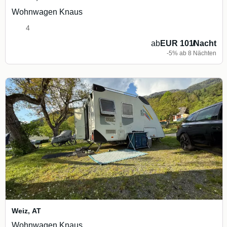
Wohnwagen Knaus
4
ab
EUR 101
/
Nacht
-5% ab 8 Nächten
Weiz
,
AT
Wohnwagen Knaus