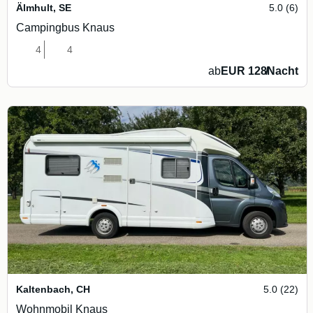
Älmhult
,
SE
5.0 (6)
Campingbus Knaus
4
4
ab
EUR 128
/
Nacht
Kaltenbach
,
CH
5.0 (22)
Wohnmobil Knaus