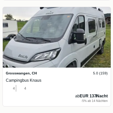
Grosswangen
,
CH
5.0 (159)
Campingbus Knaus
4
4
ab
EUR 137
/
Nacht
-5% ab 14 Nächten