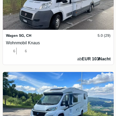
Wagen SG
,
CH
5.0 (29)
Wohnmobil Knaus
6
6
ab
EUR 103
/
Nacht