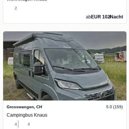
2
ab
EUR 102
/
Nacht
Grosswangen
,
CH
5.0 (159)
Campingbus Knaus
4
4