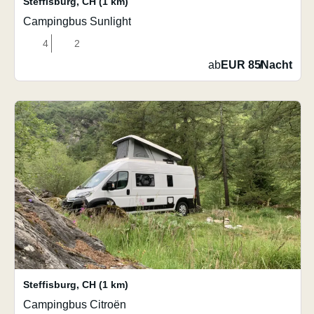
Steffisburg
,
CH
(1 km)
Campingbus Sunlight
4
2
ab
EUR 85
/
Nacht
Steffisburg
,
CH
(1 km)
Campingbus Citroën