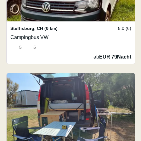
Steffisburg
,
CH
(0 km)
5.0 (6)
Campingbus VW
5
5
ab
EUR 79
/
Nacht