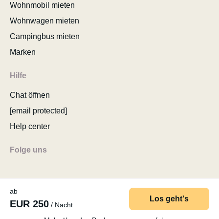
Wohnmobil mieten
Wohnwagen mieten
Campingbus mieten
Marken
Hilfe
Chat öffnen
[email protected]
Help center
Folge uns
ab
Los geht's
EUR 250
/ Nacht
© 2026 MyCamper AG
AGB
Datenschutzerklärung