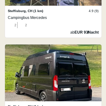
Steffisburg
,
CH
(1 km)
4.9 (9)
Campingbus Mercedes
2
2
ab
EUR 93
/
Nacht