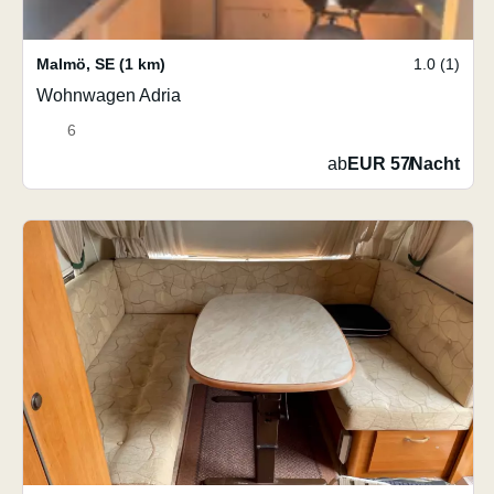
Malmö
,
SE
(1 km)
1.0 (1)
Wohnwagen Adria
6
ab
EUR 57
/
Nacht