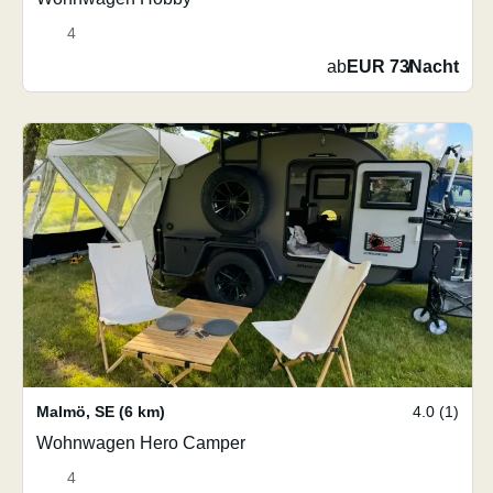
4
ab
EUR 73
/
Nacht
Malmö
,
SE
(6 km)
4.0 (1)
Wohnwagen Hero Camper
4