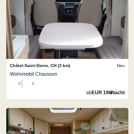
Châtel-Saint-Denis
,
CH
(3 km)
Neu
Wohnmobil Chausson
4
4
ab
EUR 196
/
Nacht