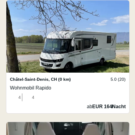
Châtel-Saint-Denis
,
CH
(0 km)
5.0 (20)
Wohnmobil Rapido
4
4
ab
EUR 164
/
Nacht