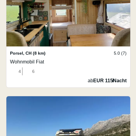
Porsel
,
CH
(8 km)
5.0 (7)
Wohnmobil Fiat
4
6
ab
EUR 115
/
Nacht