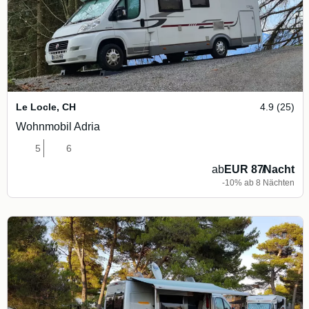
Le Locle
,
CH
4.9 (25)
Wohnmobil Adria
5
6
ab
EUR 87
/
Nacht
-10% ab 8 Nächten