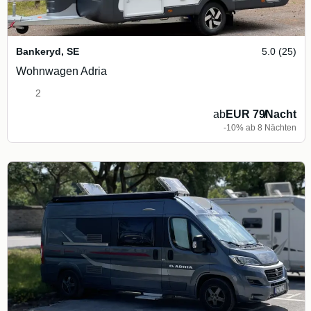
Bankeryd
,
SE
5.0 (25)
Wohnwagen Adria
2
ab
EUR 79
/
Nacht
-10% ab 8 Nächten