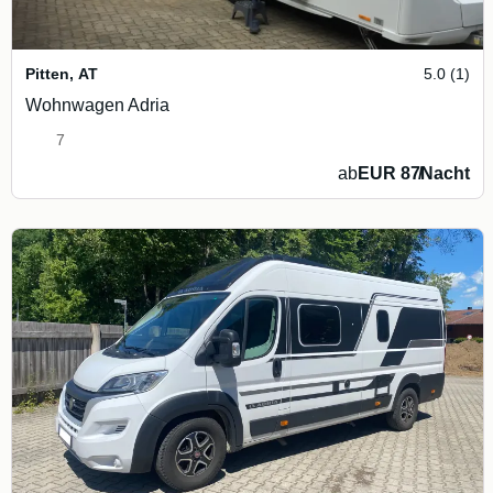
Pitten
,
AT
5.0 (1)
Wohnwagen Adria
7
ab
EUR 87
/
Nacht