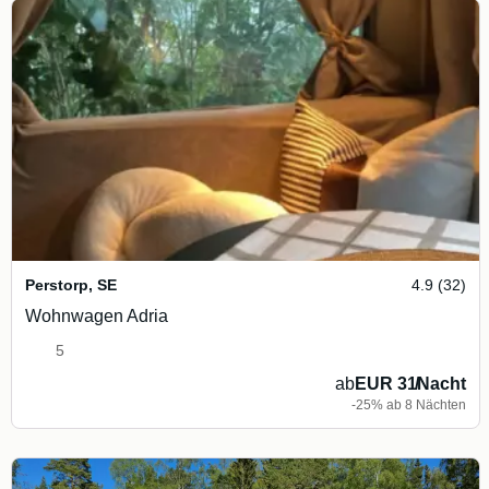
Perstorp
,
SE
4.9 (32)
Wohnwagen Adria
5
ab
EUR 31
/
Nacht
-25% ab 8 Nächten