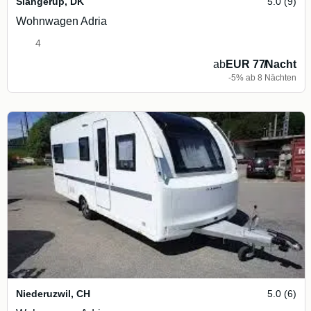
Slangerup
,
DK
5.0 (9)
Wohnwagen Adria
4
ab
EUR 77
/
Nacht
-5% ab 8 Nächten
Niederuzwil
,
CH
5.0 (6)