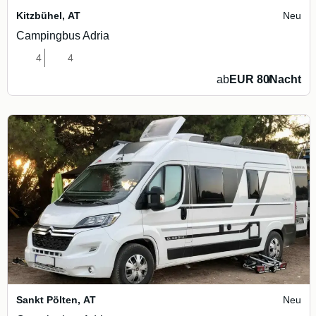
Kitzbühel
,
AT
Neu
Campingbus Adria
4
4
ab
EUR 80
/
Nacht
Sankt Pölten
,
AT
Neu