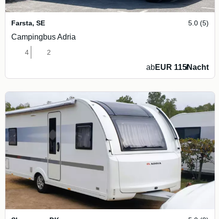
Farsta
,
SE
5.0 (5)
Campingbus Adria
4
2
ab
EUR 115
/
Nacht