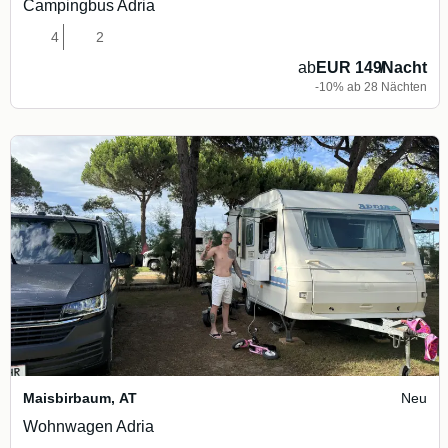
Campingbus Adria
4
2
ab
EUR 149
/
Nacht
-10% ab 28 Nächten
Maisbirbaum
,
AT
Neu
Wohnwagen Adria