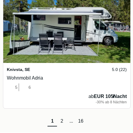
Knivsta
,
SE
5.0 (22)
Wohnmobil Adria
5
6
ab
EUR 105
/
Nacht
-30% ab 8 Nächten
1
2
...
16