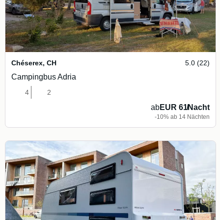
Chéserex
,
CH
5.0 (22)
Campingbus Adria
4
2
ab
EUR 61
/
Nacht
-10% ab 14 Nächten