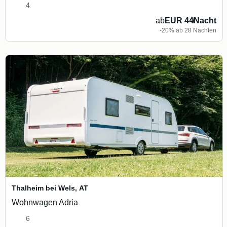
4
ab
EUR 44
/
Nacht
-20% ab 28 Nächten
Thalheim bei Wels
,
AT
Wohnwagen Adria
6