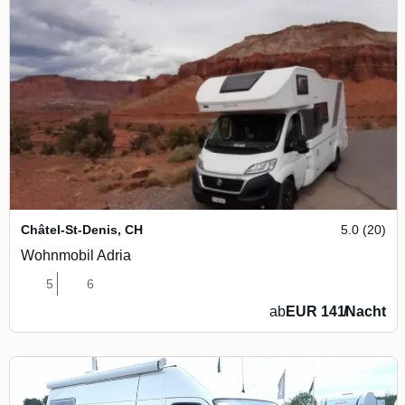
Châtel-St-Denis
,
CH
5.0 (20)
Wohnmobil Adria
5
6
ab
EUR 141
/
Nacht