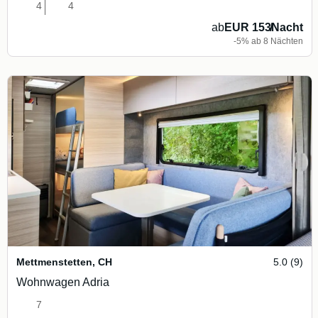
4
4
ab
EUR 153
/
Nacht
-5% ab 8 Nächten
Mettmenstetten
,
CH
5.0 (9)
Wohnwagen Adria
7