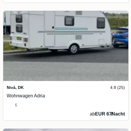
Nivå
,
DK
4.8 (25)
Wohnwagen Adria
6
ab
EUR 67
/
Nacht