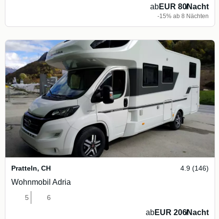
ab
EUR 80
/
Nacht
-15% ab 8 Nächten
Pratteln
,
CH
4.9 (146)
Wohnmobil Adria
5
6
ab
EUR 206
/
Nacht