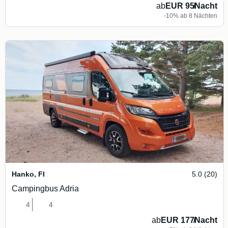
ab
EUR 95
/
Nacht
-10% ab 8 Nächten
Hanko
,
FI
5.0 (20)
Campingbus Adria
4
4
ab
EUR 177
/
Nacht