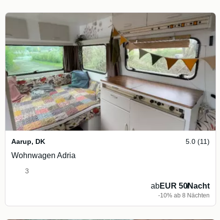
Aarup
,
DK
5.0 (11)
Wohnwagen Adria
3
ab
EUR 50
/
Nacht
-10% ab 8 Nächten