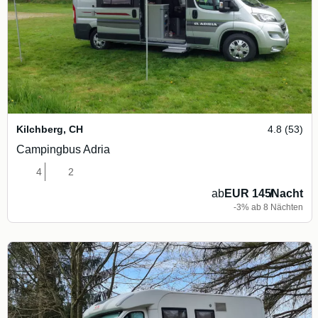
Kilchberg
,
CH
4.8 (53)
Campingbus Adria
4
2
ab
EUR 145
/
Nacht
-3% ab 8 Nächten