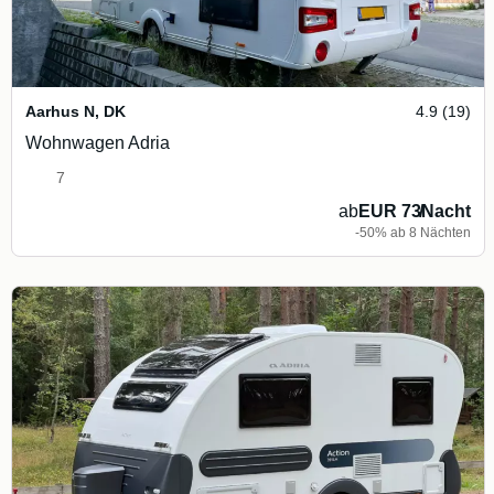
Aarhus N
,
DK
4.9 (19)
Wohnwagen Adria
7
ab
EUR 73
/
Nacht
-50% ab 8 Nächten