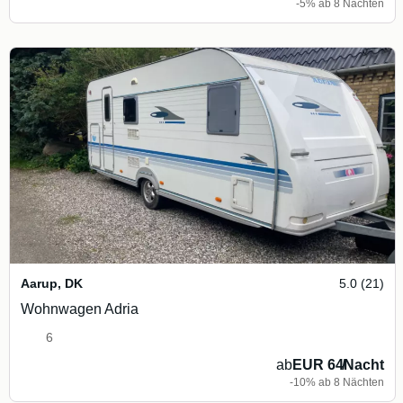
-5% ab 8 Nächten
Aarup
,
DK
5.0 (21)
Wohnwagen Adria
6
ab
EUR 64
/
Nacht
-10% ab 8 Nächten