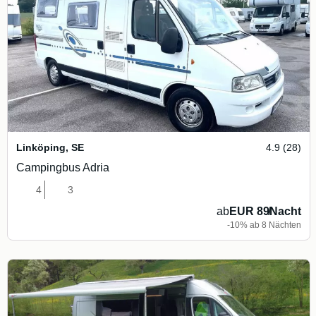
Linköping
,
SE
4.9 (28)
Campingbus Adria
4
3
ab
EUR 89
/
Nacht
-10% ab 8 Nächten