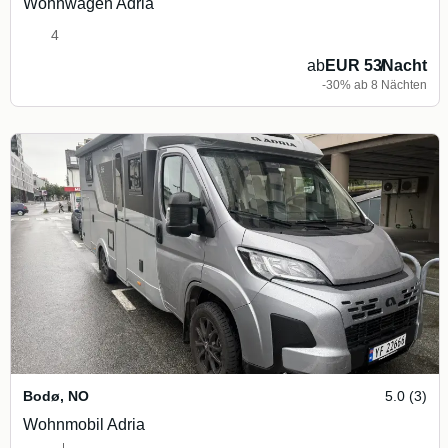
Wohnwagen Adria
4
ab
EUR 53
/
Nacht
-30% ab 8 Nächten
Bodø
,
NO
5.0 (3)
Wohnmobil Adria