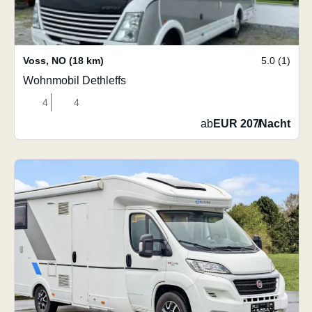
Voss
,
NO
(18 km)
5.0 (1)
Wohnmobil Dethleffs
4
4
ab
EUR 207
/
Nacht