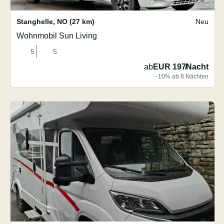
Stanghelle
,
NO
(27 km)
Neu
Wohnmobil Sun Living
5
5
ab
EUR 197
/
Nacht
-10% ab 8 Nächten