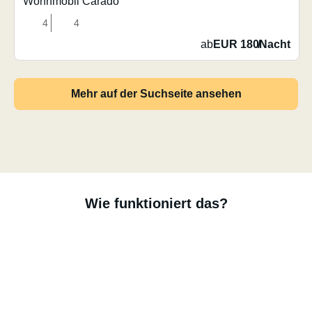
Wohnmobil Carado
4
4
ab
EUR 180
/
Nacht
Mehr auf der Suchseite ansehen
Wie funktioniert das?