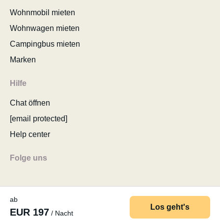
Wohnmobil mieten
Wohnwagen mieten
Campingbus mieten
Marken
Hilfe
Chat öffnen
[email protected]
Help center
Folge uns
ab
Los geht's
EUR 197
/ Nacht
© 2026 MyCamper AG
AGB
Datenschutzerklärung