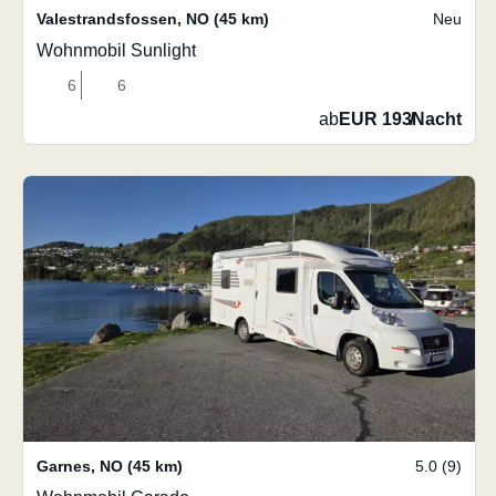
Valestrandsfossen
,
NO
(45 km)
Neu
Wohnmobil Sunlight
6
6
ab
EUR 193
/
Nacht
Garnes
,
NO
(45 km)
5.0 (9)