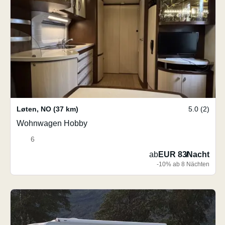
Løten
,
NO
(37 km)
5.0 (2)
Wohnwagen Hobby
6
ab
EUR 83
/
Nacht
-10% ab 8 Nächten