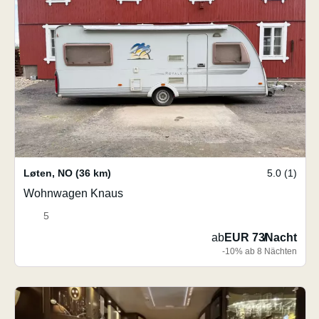
Løten
,
NO
(36 km)
5.0 (1)
Wohnwagen Knaus
5
ab
EUR 73
/
Nacht
-10% ab 8 Nächten