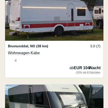
Brumunddal
,
NO
(38 km)
5.0 (7)
Wohnwagen Kabe
4
ab
EUR 104
/
Nacht
-10% ab 8 Nächten