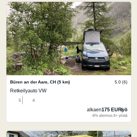
Büren an der Aare
,
CH
(5 km)
5.0 (6)
Retkeilyauto VW
5
4
alkaen
175 EUR
/
yö
-8% alennus 8+ yöstä