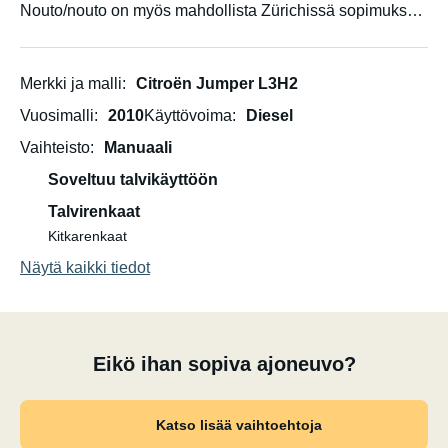
Nouto/nouto on myös mahdollista Zürichissä sopimuksen
mukaan.
Dumbon ominaisuudet:
Merkki ja malli
Citroën Jumper L3H2
Vuosimalli
2010
Käyttövoima
Diesel
- 140 cm x 182 cm sänky
Vaihteisto
Manuaali
- Keittiö (2-liekkinen kaasuliesi, tiskiallas, keittiövälineet
ja mausteet)
Soveltuu talvikäyttöön
Talvirenkaat
- Jääkaappi (30 l)
Kitkarenkaat
Näytä kaikki tiedot
- Pöytä kahdelle hengelle (sisällä), joka voidaan muuntaa
penkiksi
- 72 litran makean veden säiliö, 59 litran harmaavesisäiliö
Eikö ihan sopiva ajoneuvo?
- 6 litran lämminvesivaraaja (riittää kahteen kuumaan
suihkuun)
Katso lisää vaihtoehtoja