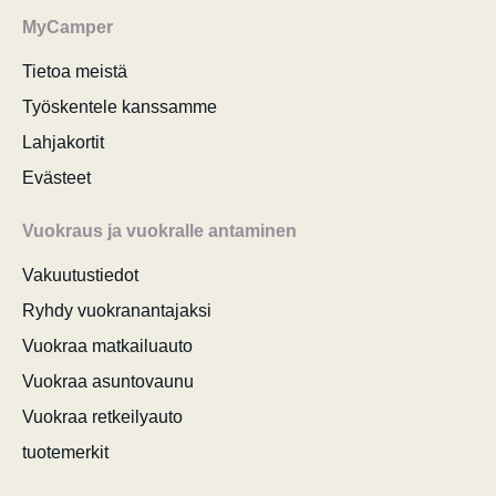
MyCamper
Tietoa meistä
Työskentele kanssamme
Lahjakortit
Evästeet
Vuokraus ja vuokralle antaminen
Vakuutustiedot
Ryhdy vuokranantajaksi
Vuokraa matkailuauto
Vuokraa asuntovaunu
Vuokraa retkeilyauto
tuotemerkit