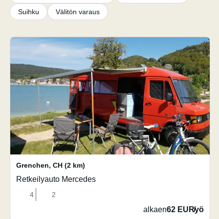
Suihku
Välitön varaus
Grenchen
,
CH
(2 km)
Retkeilyauto Mercedes
4
2
alkaen
62 EUR
/
yö