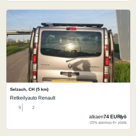
Selzach
,
CH
(5 km)
Retkeilyauto Renault
9
2
alkaen
74 EUR
/
yö
-25% alennus 8+ yöstä