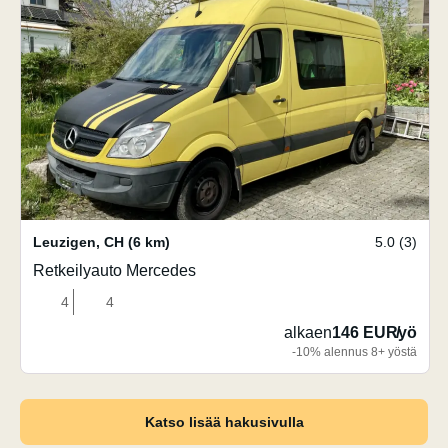
Leuzigen
,
CH
(6 km)
5.0 (3)
Retkeilyauto Mercedes
4
4
alkaen
146 EUR
/
yö
-10% alennus 8+ yöstä
Katso lisää hakusivulla