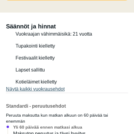
- Sisäsuihku (kuuma), ulkosuihku (kylmä)
- 180 Ah AGM-akku, jota voidaan ladata 240 watin
Säännöt ja hinnat
aurinkoenergialla, lataustehostimella tai maasähköllä
Vuokraajan vähimmäisikä: 21 vuotta
- Täysin eristetty ja lisälämmitin
Tupakointi kielletty
- Erittäin tilava autotalli kaikenlaisille retkeily- ja
Festivaalit kielletty
urheiluvälineille
Lapset sallittu
Odotan innolla tiedustelujasi.
Kotieläimet kielletty
Näytä kaikki vuokrausehdot
Standardi - peruutusehdot
Peruuta maksutta kun matkan alkuun on 60 päivää tai
enemmän
Yli 60 päivää ennen matkasi alkua
Maksuton peruutus ja täysi hyvitys