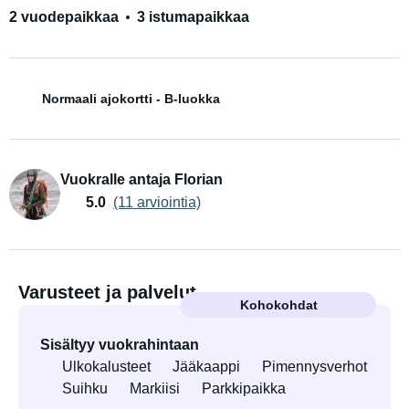
2 vuodepaikkaa
3 istumapaikkaa
Normaali ajokortti - B-luokka
Vuokralle antaja Florian
5.0
(11 arviointia)
Varusteet ja palvelut
Kohokohdat
Sisältyy vuokrahintaan
Ulkokalusteet
Jääkaappi
Pimennysverhot
Suihku
Markiisi
Parkkipaikka