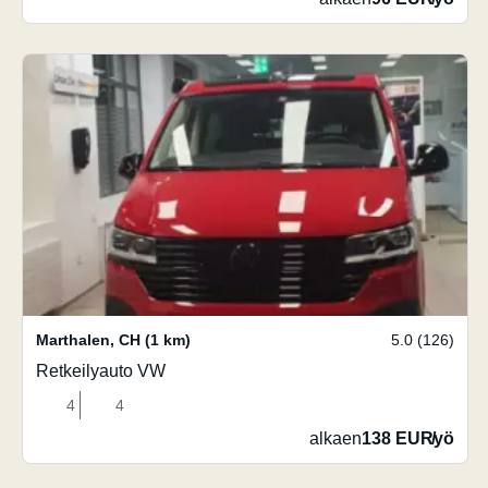
Marthalen
,
CH
(1 km)
5.0 (126)
Retkeilyauto VW
4
4
alkaen
138 EUR
/
yö