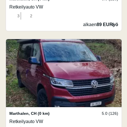
Retkeilyauto VW
3
2
alkaen
89 EUR
/
yö
Marthalen
,
CH
(0 km)
5.0 (126)
Retkeilyauto VW