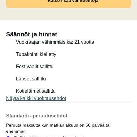
Katso lisää vaihtoehtoja
Willi on todella hauska ja siinä on kaikki mitä tarvitset
automatkalle tai lyhyelle lomalle.
Säännöt ja hinnat
Vuokraajan vähimmäisikä: 21 vuotta
Tupakointi kielletty
Festivaalit sallittu
Lapset sallittu
Kotieläimet sallittu
Näytä kaikki vuokrausehdot
Standardi - peruutusehdot
Peruuta maksutta kun matkan alkuun on 60 päivää tai
enemmän