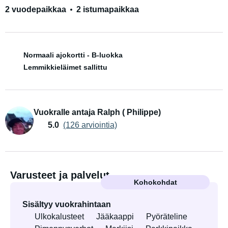
2 vuodepaikkaa
2 istumapaikkaa
Normaali ajokortti - B-luokka
Lemmikkieläimet sallittu
Vuokralle antaja Ralph ( Philippe)
5.0
(126 arviointia)
Varusteet ja palvelut
Kohokohdat
Sisältyy vuokrahintaan
Ulkokalusteet
Jääkaappi
Pyöräteline