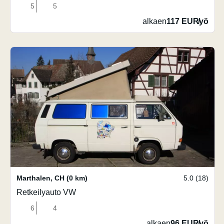
5
5
alkaen
117 EUR
/
yö
Marthalen
,
CH
(0 km)
5.0 (18)
Retkeilyauto VW
6
4
alkaen
96 EUR
/
yö