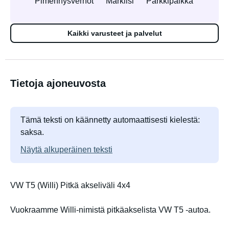
Pimennysverhot
Markiisi
Parkkipaikka
Kaikki varusteet ja palvelut
Tietoja ajoneuvosta
Tämä teksti on käännetty automaattisesti kielestä:
saksa.
Näytä alkuperäinen teksti
VW T5 (Willi) Pitkä akseliväli 4x4
Vuokraamme Willi-nimistä pitkäakselista VW T5 -autoa.