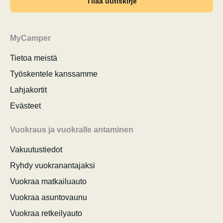
Tilaa uutiskirje
MyCamper
Tietoa meistä
Työskentele kanssamme
Lahjakortit
Evästeet
Vuokraus ja vuokralle antaminen
Vakuutustiedot
Ryhdy vuokranantajaksi
Vuokraa matkailuauto
Vuokraa asuntovaunu
Vuokraa retkeilyauto