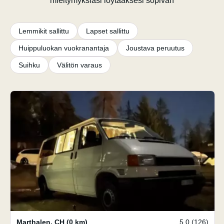
mieltymyksiäsi löytääksesi sopivan
Lemmikit sallittu
Lapset sallittu
Huippuluokan vuokranantaja
Joustava peruutus
Suihku
Välitön varaus
Marthalen
,
CH
(0 km)
5.0 (126)