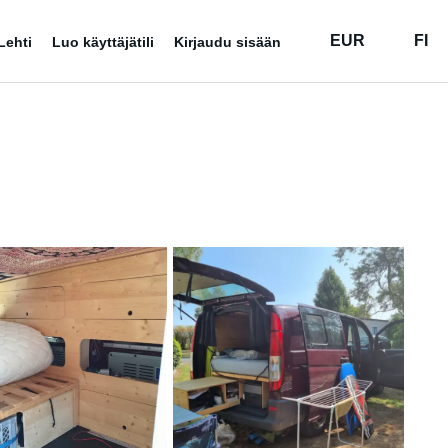
EUR
FI
Lehti
Luo käyttäjätili
Kirjaudu sisään