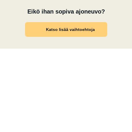
Eikö ihan sopiva ajoneuvo?
Katso lisää vaihtoehtoja