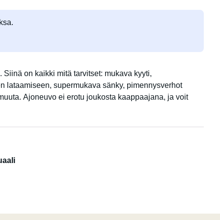
ksa.
Siinä on kaikki mitä tarvitset: mukava kyyti,
een lataamiseen, supermukava sänky, pimennysverhot
 muuta. Ajoneuvo ei erotu joukosta kaappaajana, ja voit
aali