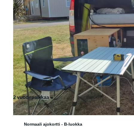
2 vuodepaikkaa
2 istumapaikkaa
Normaali ajokortti - B-luokka