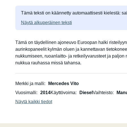
Tämä teksti on käännetty automaattisesti kielestä: sa
Näytä alkuperäinen teksti
Tämä on täydellinen ajoneuvo Euroopan halki risteilyyn. 
aurinkopaneelit kylmän oluen ja kannettavan tietokon
nukkumiseen, ruoanlaitto- ja retkeilyvarusteet ja paljon
nukkua rauhassa missä tahansa.
Merkki ja malli
Mercedes Vito
Vuosimalli
2014
Käyttövoima
Diesel
Vaihteisto
Manu
Näytä kaikki tiedot