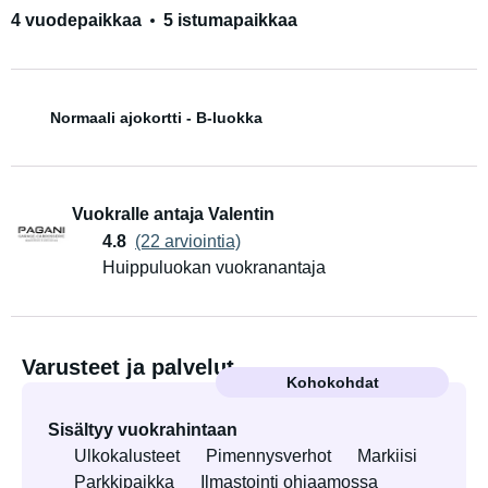
4 vuodepaikkaa
5 istumapaikkaa
Normaali ajokortti - B-luokka
Vuokralle antaja Valentin
4.8
(22 arviointia)
Huippuluokan vuokranantaja
Varusteet ja palvelut
Kohokohdat
Sisältyy vuokrahintaan
Ulkokalusteet
Pimennysverhot
Markiisi
Parkkipaikka
Ilmastointi ohjaamossa