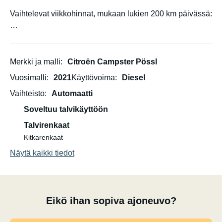
Vaihtelevat viikkohinnat, mukaan lukien 200 km päivässä:
Heinä-elokuu:
6 yötä 1060 CHF
13 yötä 2005 CHF
Merkki ja malli
Citroën Campster Pössl
Vuosimalli
2021
Käyttövoima
Diesel
Kesä-syyskuu ja marraskuu:
Vaihteisto
Automaatti
6 yötä 960 CHF
13 yötä 1815 CHF
Soveltuu talvikäyttöön
Talvirenkaat
Maalis-huhtikuu ja toukokuu:
Kitkarenkaat
6 yötä 910 CHF
Näytä kaikki tiedot
13 yötä 1720 CHF
Lisäkilometrimaksut: 0,68 CHF/km
Eikö ihan sopiva ajoneuvo?