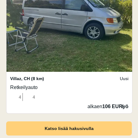
Villaz
,
CH
(8 km)
Uusi
Retkeilyauto
4
4
alkaen
106 EUR
/
yö
Katso lisää hakusivulla