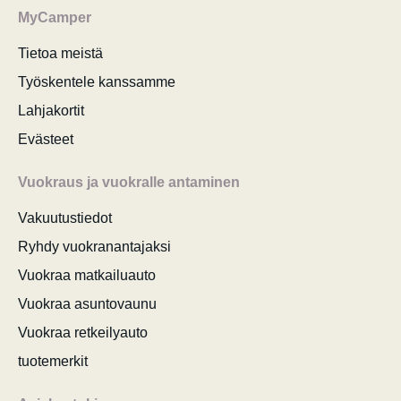
MyCamper
Tietoa meistä
Työskentele kanssamme
Lahjakortit
Evästeet
Vuokraus ja vuokralle antaminen
Vakuutustiedot
Ryhdy vuokranantajaksi
Vuokraa matkailuauto
Vuokraa asuntovaunu
Vuokraa retkeilyauto
tuotemerkit