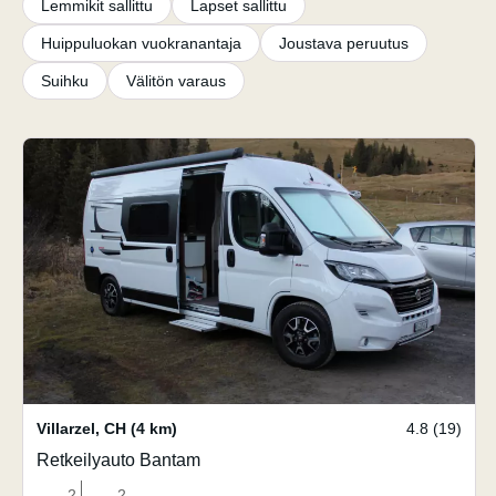
Lemmikit sallittu
Lapset sallittu
Huippuluokan vuokranantaja
Joustava peruutus
Suihku
Välitön varaus
Villarzel
,
CH
(4 km)
4.8 (19)
Retkeilyauto Bantam
2
2