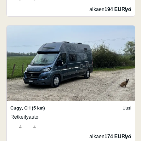
alkaen
194 EUR
/
yö
Cugy
,
CH
(5 km)
Uusi
Retkeilyauto
4
4
alkaen
174 EUR
/
yö