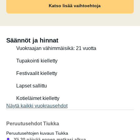
Katso lisää vaihtoehtoja
Säännöt ja hinnat
Vuokraajan vähimmäisikä: 21 vuotta
Tupakointi kielletty
Festivaalit kielletty
Lapset sallittu
Kotieläimet kielletty
Näytä kaikki vuokrausehdot
Peruutusehdot Tiukka
Peruutusehtojen kuvaus Tiukka
Yli 30 päivää ennen matkasi alkua