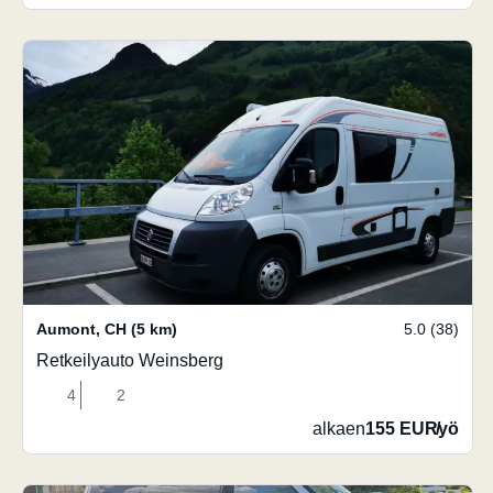
Aumont
,
CH
(5 km)
5.0 (38)
Retkeilyauto Weinsberg
4
2
alkaen
155 EUR
/
yö