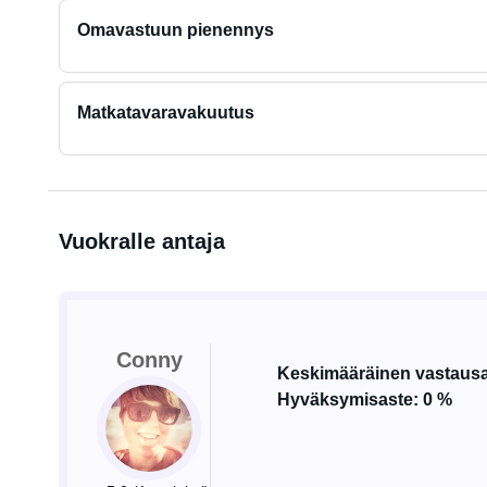
Omavastuun pienennys
Matkatavaravakuutus
Vuokralle antaja
Conny
Keskimääräinen vastausa
Hyväksymisaste: 0 %