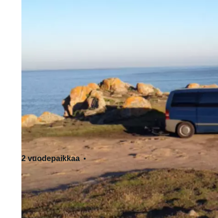
2 vuodepaikkaa
3 istumapaikkaa
Normaali ajokortti - B-luokka