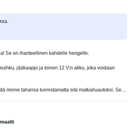
ksa.
la! Se on ihanteellinen kahdelle hengelle.
lkosuihku, jääkaappi ja toinen 12 V:n akku, joka voidaan
ä minne tahansa tunnistamatta sitä matkailuautoksi. Sen
sa on korotettu laituri. Yksinkertainen, hyvin varusteltu
in sen itse ja tekisin sen täsmälleen samalla tavalla
ennossa takapenkillä.
maatti
 seuralainen :)