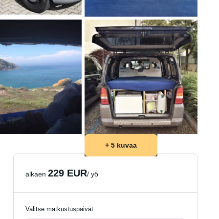
+ 5 kuvaa
229 EUR
alkaen
/ yö
Valitse matkustuspäivät