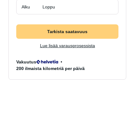
Alku
Loppu
Tarkista saatavuus
Lue lisää varausprosessista
Vakuutus
200 ilmaista kilometriä per päivä