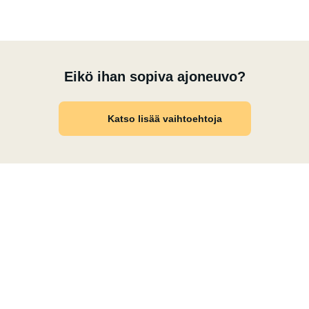
Eikö ihan sopiva ajoneuvo?
Katso lisää vaihtoehtoja