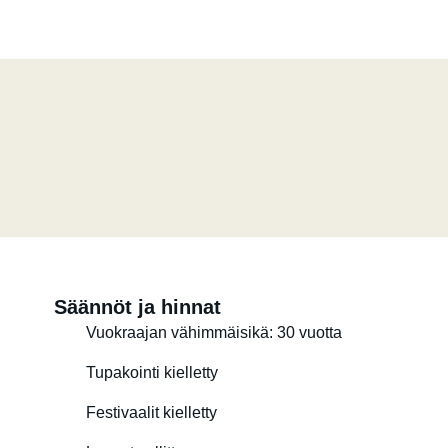
Odotan innolla tiedustelujasi!
Ystävällisin terveisin,
Conny
Säännöt ja hinnat
Vuokraajan vähimmäisikä: 30 vuotta
Tupakointi kielletty
Festivaalit kielletty