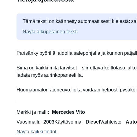
Tämä teksti on käännetty automaattisesti kielestä: sa
Näytä alkuperäinen teksti
Parisänky pyörillä, aidolla sälepohjalla ja kunnon patjal
Siinä on kaikki mitä tarvitset – siirrettävä keittotaso, u
ladata myös aurinkopaneelilla.
Huomaamaton ajoneuvo, joka voidaan helposti pysäköid
matala profiili mahdollistaa jopa pysäköintipaikoille, jois
ajoneuvo, jossa on paljon mukavuutta ja viehätystä. Muut
uudelleen. Kaksi polkupyörää mahtuu helposti makuuas
Merkki ja malli
Mercedes Vito
Vuosimalli
2003
Käyttövoima
Diesel
Vaihteisto
Auto
Pidä hauskaa – tämä iso kaveri on todellinen uskollinen
Näytä kaikki tiedot