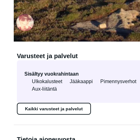
Vuokralle antaja Conny
5.0
(1 arviointi)
Varusteet ja palvelut
Sisältyy vuokrahintaan
Ulkokalusteet
Jääkaappi
Pimennysverhot
Aux-liitäntä
Kaikki varusteet ja palvelut
Tietoja ajoneuvosta