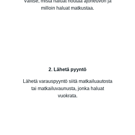
Valitse, mistä haluat noutaa ajoneuvon ja
milloin haluat matkustaa.
2. Lähetä pyyntö
Lähetä varauspyyntö siitä matkailuautosta
tai matkailuvaunusta, jonka haluat
vuokrata.