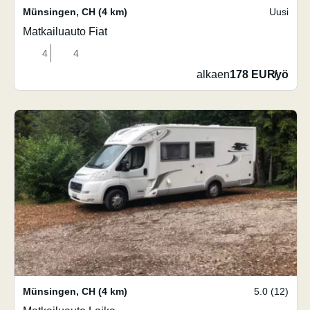
Münsingen
,
CH
(4 km)
Uusi
Matkailuauto Fiat
4
4
alkaen
178 EUR
/
yö
Münsingen
,
CH
(4 km)
5.0 (12)