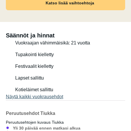
Katso lisää vaihtoehtoja
Pakastin: 14 litraa
Vesisäiliö boilerineen: 122 litraa
Vesisäiliö (vain boileri): 12 litraa
Jätevesisäiliö: 92 litraa
Säännöt ja hinnat
Vuokraajan vähimmäisikä: 21 vuotta
Takana olevan säilytystilan mitat: 65 cm x 95 cm
Tupakointi kielletty
Lisäominaisuudet:
Festivaalit kielletty
Markiisi
4 pyörän teline
Lapset sallittu
Erillinen suihku/wc
Suuri poikittainen talli, johon pääsee sekä vasemmalta
Kotieläimet sallittu
että oikealta puolelta
Näytä kaikki vuokrausehdot
Käyttöpaneeli, vedenpinnan ilmaisin ja akun ilmaisin
Peruutusehdot Tiukka
Peruutusehtojen kuvaus Tiukka
Ajoneuvoa voi tarkastella 360° tästä linkki:
Yli 30 päivää ennen matkasi alkua