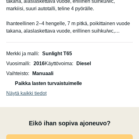
takana, alaslaskettava vuode, erillinen suihku/wc,
markiisi, suuri autotalli, teline 4 pyörälle.
Ihanteellinen 2–4 hengelle, 7 m pitkä, poikittainen vuode
takana, alaslaskettava vuode, erillinen suihku/wc,
markiisi, suuri autotalli, teline 4 pyörälle.
... 4 vuodepaikkaa
Merkki ja malli
Sunlight T65
Nukkumispaikat:
Vuosimalli
2016
Käyttövoima
Diesel
Vaihteisto
Manuaali
2 vuodepaikkaa takana, poikittainen (210 x 140/130 cm)
Paikka lasten turvaistuimelle
2 vuodepaikkaa keskellä, poikittainen alaslaskettava
Näytä kaikki tiedot
vuode turvaverkolla (195 x 140/110 cm)
1 nukkumapaikka (hätävuode) muuttamalla pöytä (210 x
65 cm)
Eikö ihan sopiva ajoneuvo?
Jääkaappi: 113 litraa