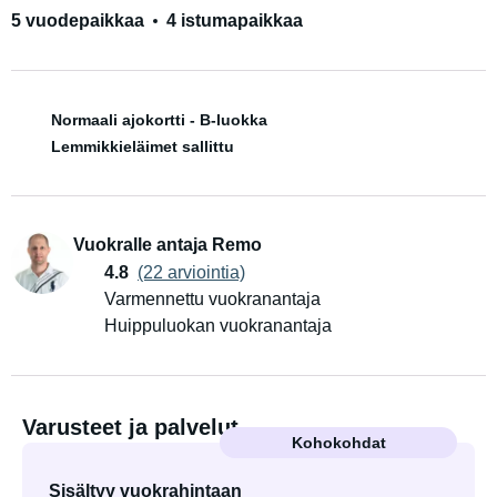
5 vuodepaikkaa
4 istumapaikkaa
Normaali ajokortti - B-luokka
Lemmikkieläimet sallittu
Vuokralle antaja Remo
4.8
(22 arviointia)
Varmennettu vuokranantaja
Huippuluokan vuokranantaja
Varusteet ja palvelut
Kohokohdat
Sisältyy vuokrahintaan