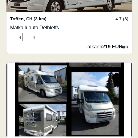
Toffen
,
CH
(3 km)
4.7 (3)
Matkailuauto Dethleffs
4
4
alkaen
219 EUR
/
yö