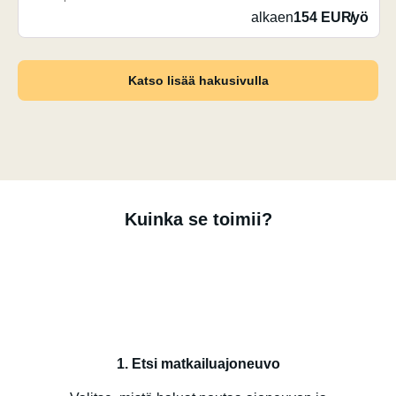
alkaen
154 EUR
/
yö
Katso lisää hakusivulla
Kuinka se toimii?
1. Etsi matkailuajoneuvo