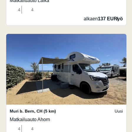
Matkailuauto Laika
4
4
alkaen
137 EUR
/
yö
Muri b. Bern
,
CH
(5 km)
Uusi
Matkailuauto Ahorn
4
4