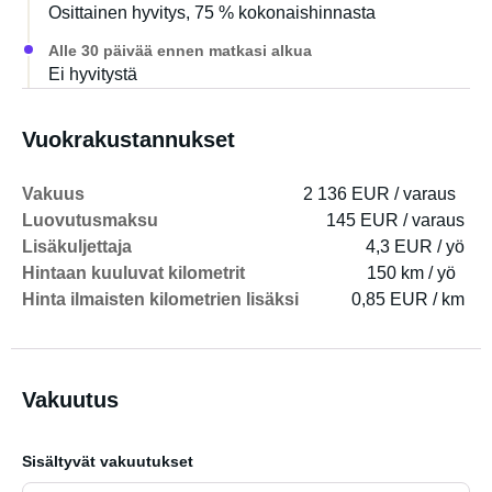
Osittainen hyvitys, 75 % kokonaishinnasta
https://my.matterport.com/show/?m=1jkgVPTCmfE (ei
oma ajoneuvomme, mutta sama malli)
Alle 30 päivää ennen matkasi alkua
Ei hyvitystä
Hinausapu on pakollinen. Sinulla on joko yksityinen
vakuutus tai sen voi varata täältä mycamper.ch-sivuston
Vuokrakustannukset
kautta.
Vakuus
2 136 EUR / varaus
Tuot mukanasi omat vuodevaatteet, kuten aluslakanat,
Luovutusmaksu
145 EUR / varaus
peitot, tyynyt ja makuupussit, tai ne voi vuokrata
Lisäkuljettaja
4,3 EUR / yö
lisämaksusta.
Hintaan kuuluvat kilometrit
150 km / yö
Hinta ilmaisten kilometrien lisäksi
0,85 EUR / km
Lisäpalveluita, kuten loppusiivous ja muita vuokrattavia
tarvikkeita, voi varata pyynnöstä. Ota yhteyttä minuun
saadaksesi lisätietoja.
Vakuutus
Sisältyvät vakuutukset