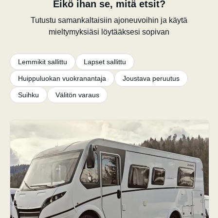
Eikö ihan se, mitä etsit?
Tutustu samankaltaisiin ajoneuvoihin ja käytä
mieltymyksiäsi löytääksesi sopivan
Lemmikit sallittu
Lapset sallittu
Huippuluokan vuokranantaja
Joustava peruutus
Suihku
Välitön varaus