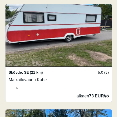
Skövde
,
SE
(21 km)
5.0 (3)
Matkailuvaunu Kabe
6
alkaen
73 EUR
/
yö