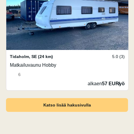
Tidaholm
,
SE
(24 km)
5.0 (3)
Matkailuvaunu Hobby
6
alkaen
57 EUR
/
yö
Katso lisää hakusivulla