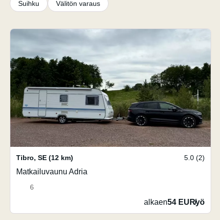
Suihku
Välitön varaus
Tibro
,
SE
(12 km)
5.0 (2)
Matkailuvaunu Adria
6
alkaen
54 EUR
/
yö