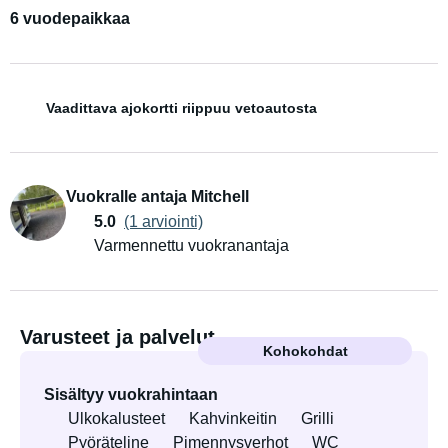
6 vuodepaikkaa
Vaadittava ajokortti riippuu vetoautosta
Vuokralle antaja Mitchell
5.0
(1 arviointi)
Varmennettu vuokranantaja
Varusteet ja palvelut
Kohokohdat
Sisältyy vuokrahintaan
Ulkokalusteet
Kahvinkeitin
Grilli
Pyöräteline
Pimennysverhot
WC