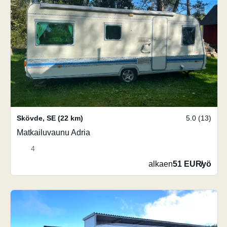
Skövde
,
SE
(22 km)
5.0 (13)
Matkailuvaunu Adria
4
alkaen
51 EUR
/
yö