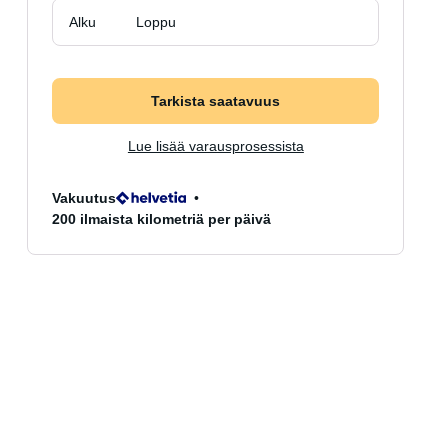
Alku
Loppu
Tarkista saatavuus
Lue lisää varausprosessista
Vakuutus
200 ilmaista kilometriä per päivä