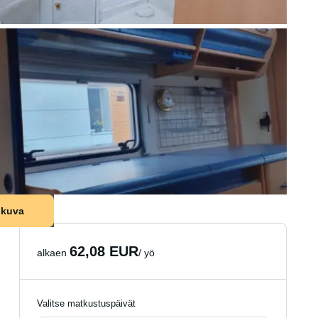
 kuva
62,08 EUR
alkaen
/ yö
Valitse matkustuspäivät