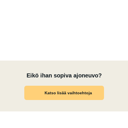
Eikö ihan sopiva ajoneuvo?
Katso lisää vaihtoehtoja