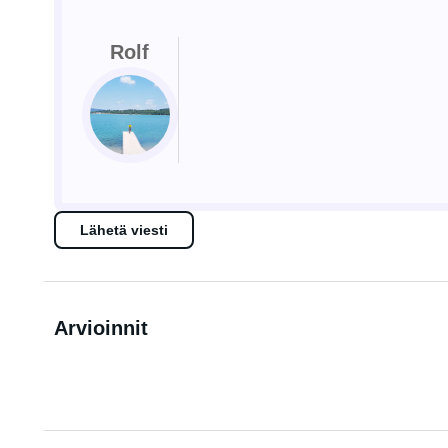
Rolf
Lähetä viesti
Arvioinnit