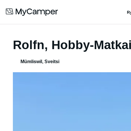
R
Rolfn, Hobby-Matka
Mümliswil
,
Sveitsi