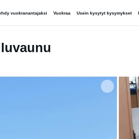
yhdy vuokranantajaksi
Vuokraa
Usein kysytyt kysymykset
iluvaunu