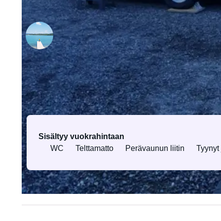
Vuokralle antaja Rolf
Henkilöllisyyden varmennus
tehdään ensimmäisen
varauspyynnön yhteydessä
Varusteet ja palvelut
Sisältyy vuokrahintaan
WC
Telttamatto
Perävaunun liitin
Tyynyt 
Kaikki varusteet ja palvelut