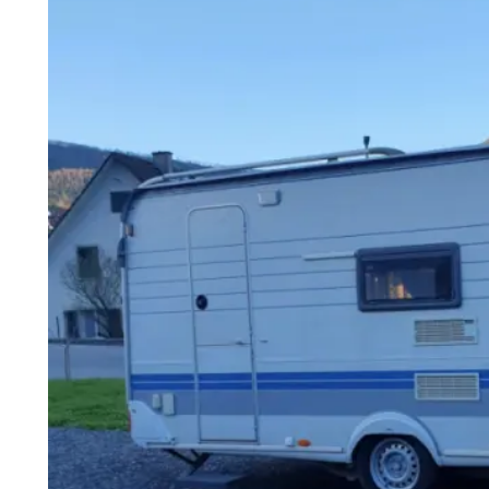
3 vuodepaikkaa
Vaadittava ajokortti riippuu vetoautosta