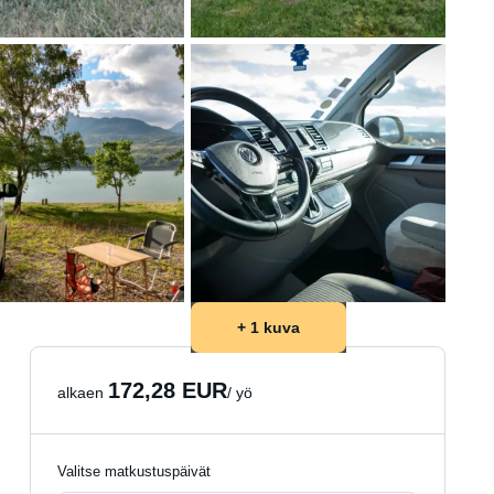
+ 1 kuva
172,28 EUR
alkaen
/ yö
Valitse matkustuspäivät