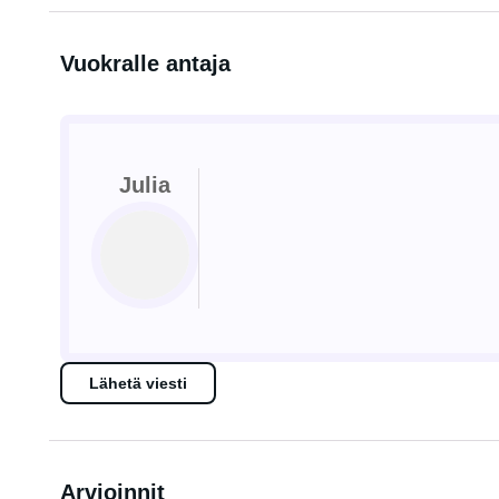
Vuokralle antaja
Julia
Lähetä viesti
Arvioinnit