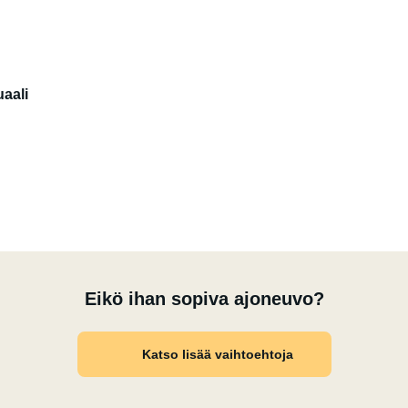
aali
Eikö ihan sopiva ajoneuvo?
Katso lisää vaihtoehtoja