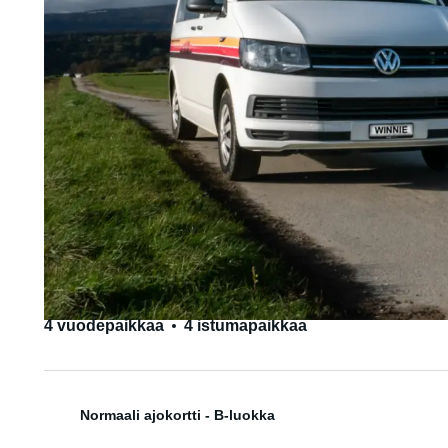
4 vuodepaikkaa
4 istumapaikkaa
Normaali ajokortti - B-luokka