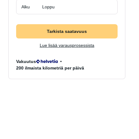
Alku
Loppu
Tarkista saatavuus
Lue lisää varausprosessista
Vakuutus
200 ilmaista kilometriä per päivä