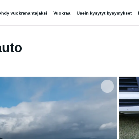
yhdy vuokranantajaksi
Vuokraa
Usein kysytyt kysymykset
auto