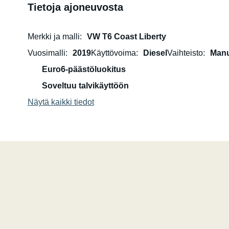
Tietoja ajoneuvosta
Merkki ja malli
VW T6 Coast Liberty
Vuosimalli
2019
Käyttövoima
Diesel
Vaihteisto
Manu
Euro6-päästöluokitus
Soveltuu talvikäyttöön
Näytä kaikki tiedot