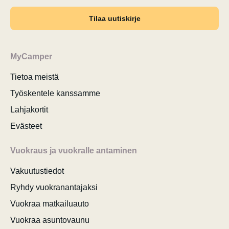
Tilaa uutiskirje
MyCamper
Tietoa meistä
Työskentele kanssamme
Lahjakortit
Evästeet
Vuokraus ja vuokralle antaminen
Vakuutustiedot
Ryhdy vuokranantajaksi
Vuokraa matkailuauto
Vuokraa asuntovaunu