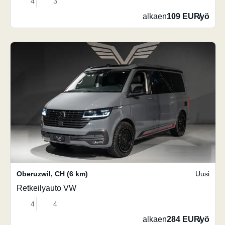
4
3
alkaen
109 EUR
/
yö
Oberuzwil
,
CH
(6 km)
Uusi
Retkeilyauto VW
4
4
alkaen
284 EUR
/
yö