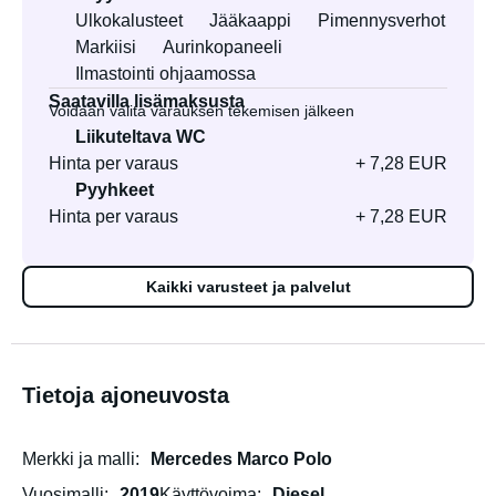
Ulkokalusteet
Jääkaappi
Pimennysverhot
Markiisi
Aurinkopaneeli
Ilmastointi ohjaamossa
Saatavilla lisämaksusta
Voidaan valita varauksen tekemisen jälkeen
Liikuteltava WC
Hinta per varaus
+ 7,28 EUR
Pyyhkeet
Hinta per varaus
+ 7,28 EUR
Kaikki varusteet ja palvelut
Tietoja ajoneuvosta
Merkki ja malli
Mercedes Marco Polo
Vuosimalli
2019
Käyttövoima
Diesel