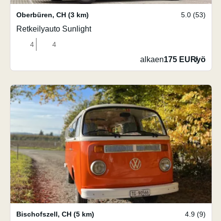
Oberbüren
,
CH
(3 km)
5.0 (53)
Retkeilyauto Sunlight
4
4
alkaen
175 EUR
/
yö
Bischofszell
,
CH
(5 km)
4.9 (9)