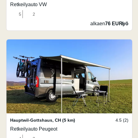
Retkeilyauto VW
5
2
alkaen
76 EUR
/
yö
Hauptwil-Gottshaus
,
CH
(5 km)
4.5 (2)
Retkeilyauto Peugeot