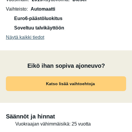
Vaihteisto
Automaatti
Euro6-päästöluokitus
Soveltuu talvikäyttöön
Näytä kaikki tiedot
Eikö ihan sopiva ajoneuvo?
Katso lisää vaihtoehtoja
Säännöt ja hinnat
Vuokraajan vähimmäisikä: 25 vuotta