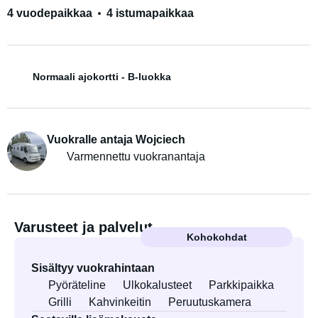
4 vuodepaikkaa
4 istumapaikkaa
Normaali ajokortti - B-luokka
Vuokralle antaja Wojciech
Varmennettu vuokranantaja
Varusteet ja palvelut
Kohokohdat
Sisältyy vuokrahintaan
Pyöräteline
Ulkokalusteet
Parkkipaikka
Grilli
Kahvinkeitin
Peruutuskamera