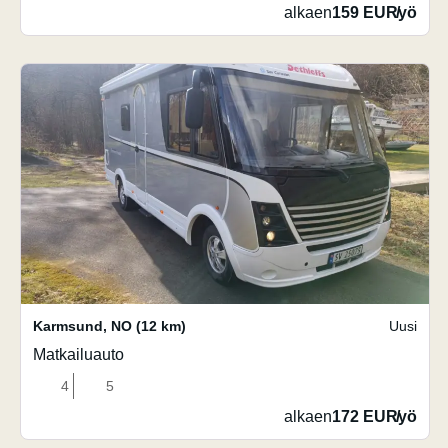
alkaen
159 EUR
/
yö
Karmsund
,
NO
(12 km)
Uusi
Matkailuauto
4
5
alkaen
172 EUR
/
yö