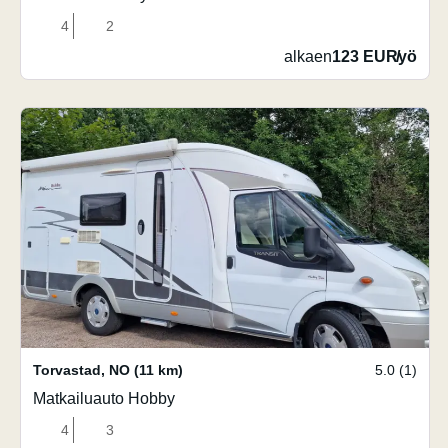
4
2
alkaen
123 EUR
/
yö
Torvastad
,
NO
(11 km)
5.0 (1)
Matkailuauto Hobby
4
3