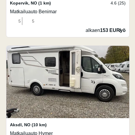
Kopervik
,
NO
(1 km)
4.6 (25)
Matkailuauto Benimar
5
5
alkaen
153 EUR
/
yö
Aksdl
,
NO
(10 km)
Matkailuauto Hymer