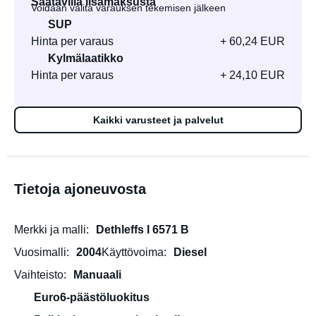
Saatavilla lisämaksusta
Voidaan valita varauksen tekemisen jälkeen
SUP
Hinta per varaus
+ 60,24 EUR
Kylmälaatikko
Hinta per varaus
+ 24,10 EUR
Kaikki varusteet ja palvelut
Tietoja ajoneuvosta
Merkki ja malli
Dethleffs I 6571 B
Vuosimalli
2004
Käyttövoima
Diesel
Vaihteisto
Manuaali
Euro6-päästöluokitus