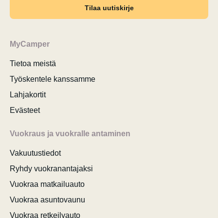
Tilaa uutiskirje
MyCamper
Tietoa meistä
Työskentele kanssamme
Lahjakortit
Evästeet
Vuokraus ja vuokralle antaminen
Vakuutustiedot
Ryhdy vuokranantajaksi
Vuokraa matkailuauto
Vuokraa asuntovaunu
Vuokraa retkeilyauto